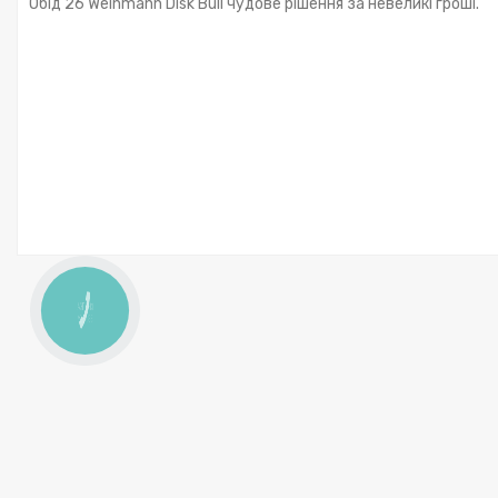
Обід 26 Weinmann Disk Bull чудове рішення за невеликі гроші.
КНОПКА
ЗВ'ЯЗКУ