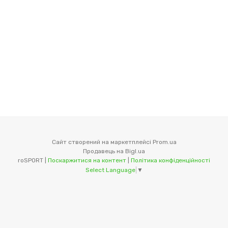
Сайт створений на маркетплейсі
Prom.ua
Продавець на Bigl.ua
roSPORT |
Поскаржитися на контент
|
Політика конфіденційності
Select Language
▼