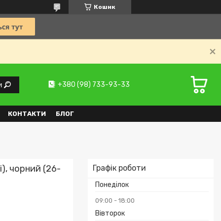
Кошик
+380 (98) 733-93-33
и
КОНТАКТИ
БЛОГ
і), чорний (26-
Графік роботи
Понеділок
09:00
18:00
Вівторок