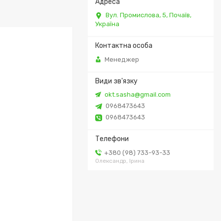
Вул. Промислова, 5, Почаїв,
Україна
Менеджер
okt.sasha@gmail.com
0968473643
0968473643
+380 (98) 733-93-33
Олександр, Ірина