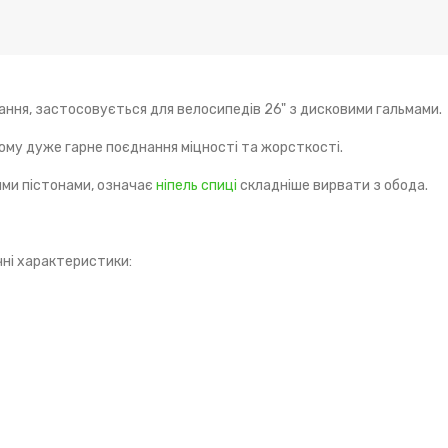
вання, застосовується для велосипедів 26" з дисковими гальмами.
йому дуже гарне поєднання міцності та жорсткості.
ними пістонами, означає
ніпель
спиці
складніше вирвати з обода.
чні характеристики: