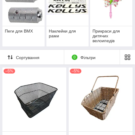
Пеги для BMX
Наклейки для
Прикраси для
рами
дитячих
велоипедів
Сортування
0
Фільтри
–5%
–5%