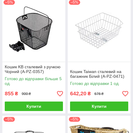
–5%
–5%
Кошик KB сталевий з ручкою
Чорний (A-PZ-0357)
Кошик Taiwan сталевий на
багажник Білий (A-PZ-0471)
Готово до відправки більше 5
од.
Готово до відправки 1 од.
855
642,20
₴
₴
900 ₴
676 ₴
Купити
Купити
–5%
–5%