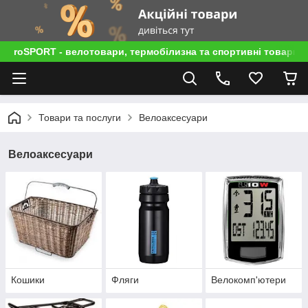
roSPORT - велотовари, термобілизна та спортивні товари
Товари та послуги
Велоаксесуари
Велоаксесуари
Кошики
Фляги
Велокомп'ютери