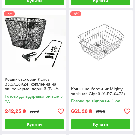
Купити
Купити
–5%
–5%
Кошик сталевий Kands
33.5X18X24, кріплення на
винос керма, чорний (BL-A-
Кошик на багажник Mighty
005)
залізний Сірий (A-PZ-0472)
Готово до відправки більше 5
од.
Готово до відправки 1 од.
242,25
661,20
₴
₴
255 ₴
696 ₴
Купити
Купити