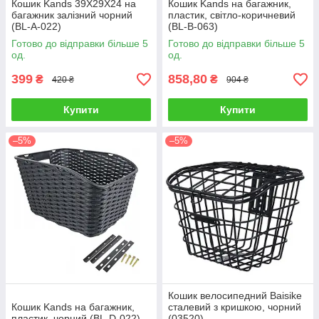
Кошик Kands 39X29X24 на
Кошик Kands на багажник,
багажник залізний чорний
пластик, світло-коричневий
(BL-A-022)
(BL-B-063)
Готово до відправки більше 5
Готово до відправки більше 5
од.
од.
399
858,80
₴
₴
420 ₴
904 ₴
Купити
Купити
–5%
–5%
Кошик велосипедний Baisike
Кошик Kands на багажник,
сталевий з кришкою, чорний
пластик, чорний (BL-D-022)
(03520)