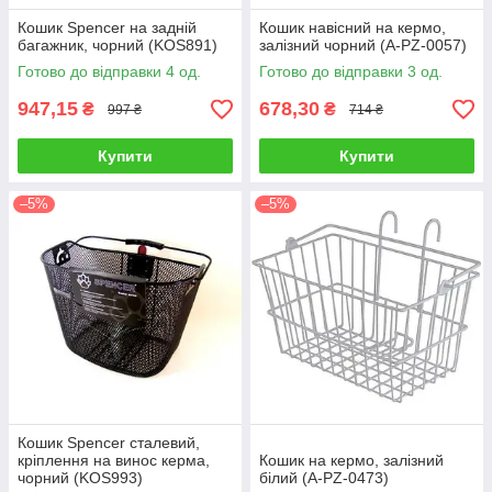
Кошик Spencer на задній
Кошик навісний на кермо,
багажник, чорний (KOS891)
залізний чорний (A-PZ-0057)
Готово до відправки 4 од.
Готово до відправки 3 од.
947,15
678,30
₴
₴
997 ₴
714 ₴
Купити
Купити
–5%
–5%
Кошик Spencer сталевий,
кріплення на винос керма,
Кошик на кермо, залізний
чорний (KOS993)
білий (A-PZ-0473)