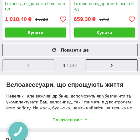
Готово до відправки більше 5
Готово до відправки більше 5
од.
од.
1 018,40
659,30
₴
₴
1 072 ₴
694 ₴
Купити
Купити
Показати ще
1
/ 142
Велоаксесуари, що спрощують життя
Невеликі, але важливі дрібниці допоможуть як убезпечити та
укомплектувати Ваш велосипед, так і тримати під контролем
його роботу. На жаль, будь-яка, навіть найякісніша техніка не
застрахована від поломки, але компактний комплект
інструментів допоможе Вам швидко та надійно її відновити та
Показати все
захистити.
Наш інтернет-магазин велосипедних аксесуарів rosport.in.ua