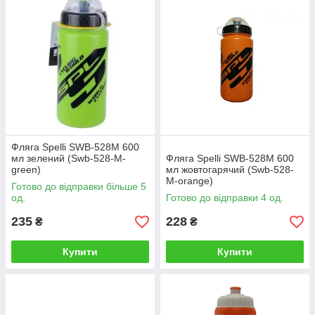
Фляга Spelli SWB-528M 600
мл зелений (Swb-528-M-
Фляга Spelli SWB-528M 600
green)
мл жовтогарячий (Swb-528-
M-orange)
Готово до відправки більше 5
од.
Готово до відправки 4 од.
235
228
₴
₴
Купити
Купити