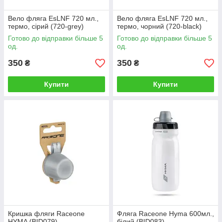
Вело фляга EsLNF 720 мл.,
Вело фляга EsLNF 720 мл.,
термо, сірий (720-grey)
термо, чорний (720-black)
Готово до відправки більше 5
Готово до відправки більше 5
од.
од.
350
350
₴
₴
Купити
Купити
Кришка фляги Raceone
Фляга Raceone Hyma 600мл.,
HYMA (BID079)
білий (BID083)