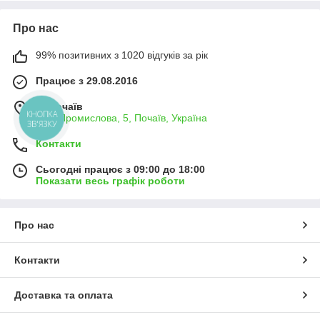
Міцна фіксація у фляготримачі не дасть ємності
Про нас
впасти.
Вода не змінює своєї температури всередині фляги,
99% позитивних з 1020 відгуків за рік
що важливо у спекотні, літні дні.
Працює з 29.08.2016
Приємна на дотик фляга виглядає набагато краще за
пляшку.
м. Почаїв
КНОПКА
Купивши флягу один раз, заощаджуєш на постійному
Вул. Промислова, 5, Почаїв, Україна
ЗВ'ЯЗКУ
придбанні пластикових пляшок, адже вона зроблена з
Контакти
безпечних та довговічних матеріалів.
Як же вибрати велосипедну флягу?
Сьогодні працює з 09:00 до 18:00
Показати весь графік роботи
Зверніть увагу на матеріал пляшки для велосипеда.
Більшість фляг зроблено з харчового пластику або
алюмінію. Обидва варіанти абсолютно безпечні.
Пластик легший за вагою, а алюмінієва фляга краще
Про нас
зберігає тепло чи прохолоду напою.
При виборі врахуйте розмір тари: існує безліч
Контакти
варіантів - від 350 мл (їх зазвичай купують дітям) і до
літра. Розмір фляги можна підібрати залежно від
Доставка та оплата
інтенсивності чи довжини велопрогулянки. При частих
поїздках за місто оптимальний варіант – літрова фляга.