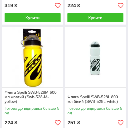
319
224
₴
₴
Купити
Купити
Фляга Spelli SWB-528M 600
мл жовтий (Swb-528-M-
Фляга Spelli SWB-528L 800
yellow)
мл білий (SWB-528L-white)
Готово до відправки більше 5
Готово до відправки більше 5
од.
од.
224
251
₴
₴