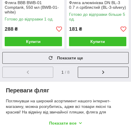
Фляга BBB BWB-01
Фляга алюмінієва DN BL-3
Comptank, 550 мл (BWB-01-
0.7 л сріблястий (BL-3-silvery)
white)
Готово до відправки більше 5
Готово до відправки 1 од.
од.
288
181
₴
₴
Купити
Купити
Показати ще
1
/ 8
Переваги фляг
Поглянувши на широкий асортимент нашого інтернет-
магазину, можна розгубитись, адже всі товари якісні та
красиві! На відміну від звичайної пляшки, фляга для
велосипеда має безліч переваг:
Показати все
Вона легко відкривається навіть зубами, що дає
змогу пити хоч під час їзди.