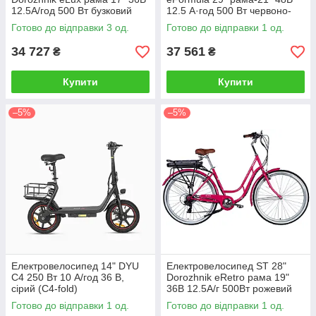
12.5А/год 500 Вт бузковий
12.5 А·год 500 Вт червоно-
(ELB-D-26-227)
сріблястий (ELB-FR-29-222)
Готово до відправки 3 од.
Готово до відправки 1 од.
34 727
37 561
₴
₴
Купити
Купити
–5%
–5%
Електровелосипед 14" DYU
Електровелосипед ST 28"
C4 250 Вт 10 А/год 36 В,
Dorozhnik eRetro рама 19"
сірий (C4-fold)
36B 12.5А/г 500Вт рожевий
(ELB-D-28-070)
Готово до відправки 1 од.
Готово до відправки 1 од.