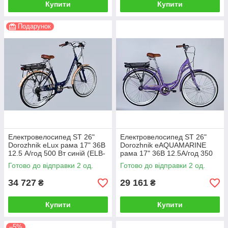
Купити
Купити
Подарунок
Електровелосипед ST 26"
Електровелосипед ST 26"
Dorozhnik eLux рама 17" 36B
Dorozhnik eAQUAMARINE
12.5 А/год 500 Вт синій (ELB-
рама 17" 36B 12.5А/год 350
D-26-228)
Вт фіолетовий (ELB-D-26-
Готово до відправки 2 од.
Готово до відправки 2 од.
255)
34 727
29 161
₴
₴
Купити
Купити
–5%