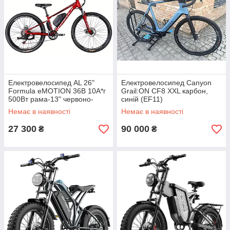
Електровелосипед AL 26"
Електровелосипед Canyon
Formula eMOTION 36B 10А*г
Grail:ON CF8 XXL карбон,
500Вт рама-13" червоно-
синій (EF11)
сріблястий (ELB-FR-26-153)
Немає в наявності
Немає в наявності
27 300
90 000
₴
₴