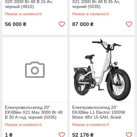
X20 2000 Вт 48 В 15 Ач,
X21 2000 Вт 48 В 35 Ач,
черный (4815)
чорний (5035)
Немає в наявності
Немає в наявності
56 000
87 000
₴
₴
Електровелосипед 20"
Електровелосипед 20"
EKXBike X21 Max 3000 Вт 48
EKXBike L1 Electric 1000W
В 30 А·год, чорний (5036)
Motor 48V 15.6AH, білий
(L4856)
Немає в наявності
Немає в наявності
1
52 176
₴
₴