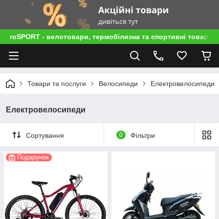
roSPORT - велотовари, термобілизна та спортивні товари
Товари та послуги
Велосипеди
Електровелосипеди
Електровелосипеди
Сортування
0
Фільтри
Подарунок