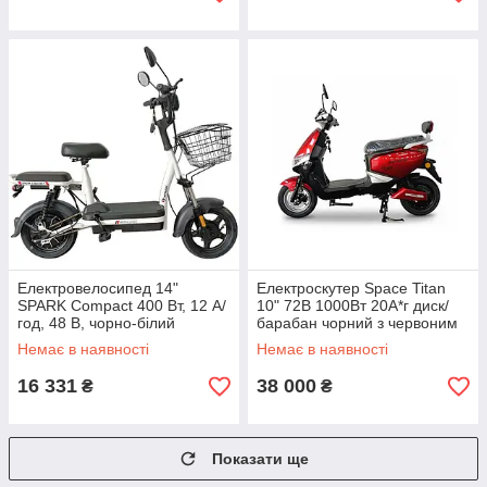
Електровелосипед 14"
Електроскутер Space Titan
SPARK Compact 400 Вт, 12 А/
10" 72B 1000Вт 20А*г диск/
год, 48 В, чорно-білий
барабан чорний з червоним
(227020)
(ESC-073)
Немає в наявності
Немає в наявності
16 331
38 000
₴
₴
Показати ще