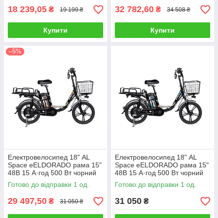
18 239,05
32 782,60
₴
₴
19 199 ₴
34 508 ₴
Купити
Купити
–5%
Електровелосипед 18" AL
Електровелосипед 18" AL
Space eELDORADO рама 15"
Space eELDORADO рама 15"
48B 15 А·год 500 Вт чорний
48B 15 А·год 500 Вт чорний
(ELB-SP-18-007)
(ELB-SP-18-005)
Готово до відправки 1 од.
Готово до відправки 1 од.
29 497,50
31 050
₴
₴
31 050 ₴