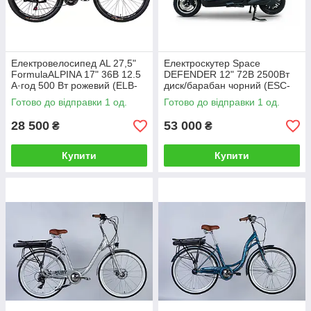
Електровелосипед AL 27,5"
Електроскутер Space
FormulaALPINA 17" 36B 12.5
DEFENDER 12" 72B 2500Вт
А·год 500 Вт рожевий (ELB-
диск/барабан чорний (ESC-
FR-27.5-046)
078)
Готово до відправки 1 од.
Готово до відправки 1 од.
28 500
53 000
₴
₴
Купити
Купити