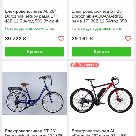
Електровелосипед AL 26"
Електровелосипед ST 26"
Dorozhnik eRuby рама 17"
Dorozhnik eAQUAMARINE
48B 12.5 А/год 500 Вт сірий
рама 17" 36B 12.5А/год 350
(ELB-D-26-252)
Вт синій (ELB-D-26-220)
Готово до відправки 1 од.
Готово до відправки 1 од.
39 722
29 161
₴
₴
Купити
Купити
Подарунок
Електровелосипед ST 26"
Електровелосипед AL
Dorozhnik eLux рама 17" 36B
eFormula 29" рама-21" 48B