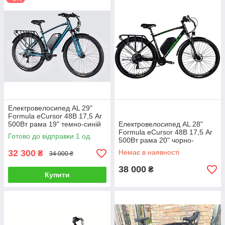
Електровелосипед AL 29"
Formula eCursor 48B 17,5 Аг
500Вт рама 19" темно-синій
Електровелосипед AL 28"
(ELB-FR-29-243)
Formula eCursor 48B 17,5 Аг
Готово до відправки 1 од.
500Вт рама 20" чорно-
зелений (ELB-FR-28-022)
32 300
Немає в наявності
₴
34 000 ₴
38 000
₴
Купити