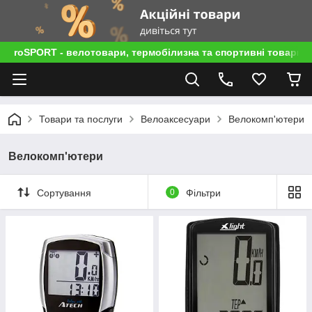
roSPORT - велотовари, термобілизна та спортивні товари
Товари та послуги
Велоаксесуари
Велокомп'ютери
Велокомп'ютери
Сортування
0
Фільтри