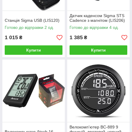
Датчик каденсом Sigma STS
Станція Sigma USB (LIS120)
Cadence з магнітом (LIS206)
Готово до відправки 2 од.
Готово до відправки 4 од.
1 015
1 385
₴
₴
Купити
Купити
Велокомп'ютер BC-889 9
Велокомпьютер Atech 16
функцій, дротовий, чорний