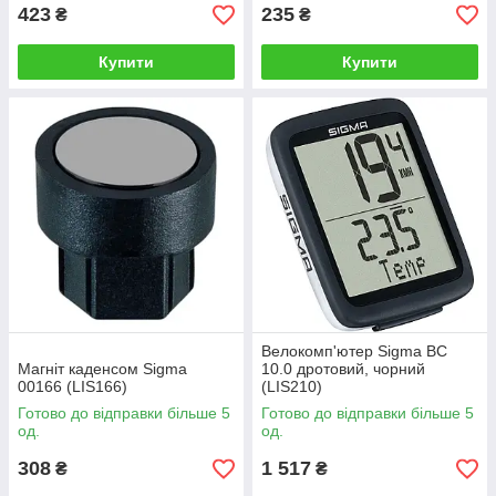
423
235
₴
₴
Купити
Купити
Велокомп'ютер Sigma BC
Магніт каденсом Sigma
10.0 дротовий, чорний
00166 (LIS166)
(LIS210)
Готово до відправки більше 5
Готово до відправки більше 5
од.
од.
308
1 517
₴
₴