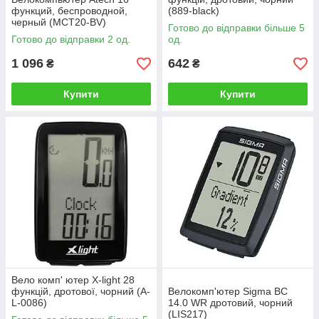
функций, беспроводной,
(889-black)
черный (MCT20-BV)
Готово до відправки більше 5
Готово до відправки 2 од.
од.
1 096
642
₴
₴
Купити
Купити
Вело комп' ютер X-light 28
функцій, дротової, чорний (A-
Велокомп'ютер Sigma BC
L-0086)
14.0 WR дротовий, чорний
(LIS217)