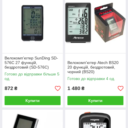
Велокомп'ютер SunDing SD-
576C 27 функцій,
Велокомп'ютер Atech BS20
бездротовий (SD-576C)
20 функцій, бездротовий,
чорний (BS20)
Готово до відправки більше 5
од.
Готово до відправки 4 од.
872
1 480
₴
₴
Купити
Купити