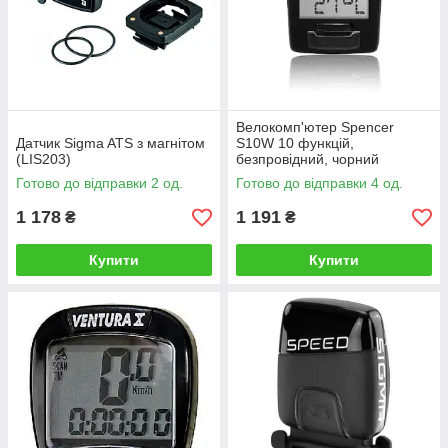
Велокомп'ютер Spencer
Датчик Sigma ATS з магнітом
S10W 10 функцій,
(LIS203)
безпровідний, чорний
(LIV022)
Готово до відправки 2 од.
Готово до відправки 4 од.
1 178
1 191
₴
₴
Купити
Купити