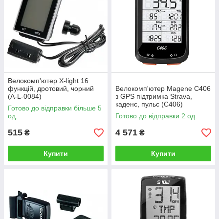
Велокомп'ютер X-light 16
функцій, дротовий, чорний
Велокомп'ютер Magene C406
(A-L-0084)
з GPS підтримка Strava,
каденс, пульс (C406)
Готово до відправки більше 5
од.
Готово до відправки 2 од.
515
4 571
₴
₴
Купити
Купити