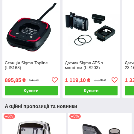
Станція Sigma Topline
Датчик Sigma ATS з
Датч
(LIS168)
магнітом (LIS203)
23.1
895,85
1 119,10
1 3
₴
₴
943 ₴
1 178 ₴
Купити
Купити
Акційні пропозиції та новинки
–5%
–5%