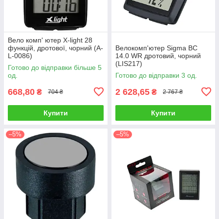
Вело комп' ютер X-light 28
функцій, дротової, чорний (A-
Велокомп'ютер Sigma BC
L-0086)
14.0 WR дротовий, чорний
(LIS217)
Готово до відправки більше 5
од.
Готово до відправки 3 од.
668,80
2 628,65
₴
₴
704 ₴
2 767 ₴
Купити
Купити
–5%
–5%