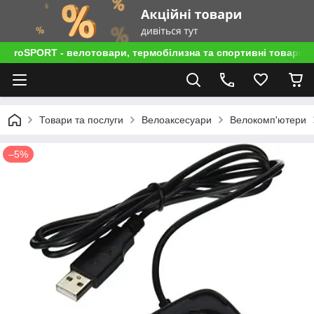
roSPORT - велотовари, термобілизна та спортивні товари
Товари та послуги
Велоаксесуари
Велокомп'ютери
–5%