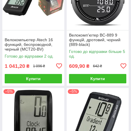
Велокомп'ютер BC-889 9
Велокомпьютер Atech 16
функцій, дротовий, чорний
функций, беспроводной,
(889-black)
черный (MCT20-BV)
Готово до відправки більше 5
Готово до відправки 2 од.
од.
1 041,20
609,90
₴
₴
1 096 ₴
642 ₴
Купити
Купити
–5%
–5%