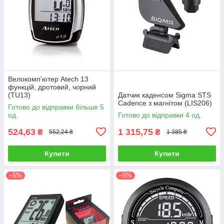
Велокомп'ютер Atech 13
функцій, дротовий, чорний
(TU13)
Датчик каденсом Sigma STS
Cadence з магнітом (LIS206)
Готово до відправки більше 5
од.
Готово до відправки 4 од.
524,63
1 315,75
₴
₴
552,24 ₴
1 385 ₴
Купити
Купити
–5%
–5%