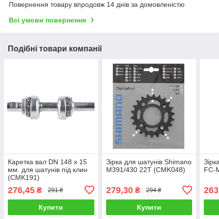
Повернення товару впродовж 14 днів за домовленістю
Всі умови повернення
Подібні товари компанії
Каретка вал DN 148 х 15
Зірка для шатунів Shimano
Зірк
мм. для шатунів під клин
M391/430 22T (CMK048)
FC-
(CMK191)
276,45
279,30
263
₴
₴
291 ₴
294 ₴
Купити
Купити