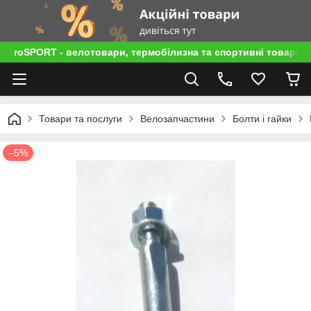
roSPORT - велотовари, термобілизна та спортивні товари
Товари та послуги
Велозапчастини
Болти і гайки
–5%