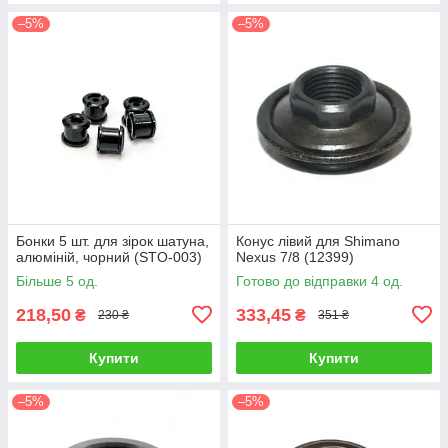
–5%
–5%
Бонки 5 шт. для зірок шатуна,
Конус лівий для Shimano
алюміній, чорний (STO-003)
Nexus 7/8 (12399)
Більше 5 од.
Готово до відправки 4 од.
218,50
333,45
₴
₴
230 ₴
351 ₴
Купити
Купити
–5%
–5%