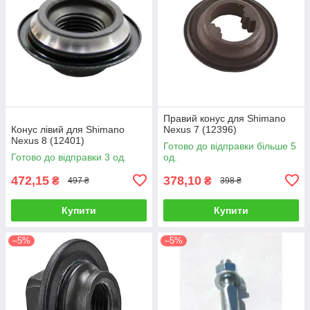
Правий конус для Shimano
Конус лівий для Shimano
Nexus 7 (12396)
Nexus 8 (12401)
Готово до відправки більше 5
Готово до відправки 3 од.
од.
472,15
378,10
₴
₴
497 ₴
398 ₴
Купити
Купити
–5%
–5%