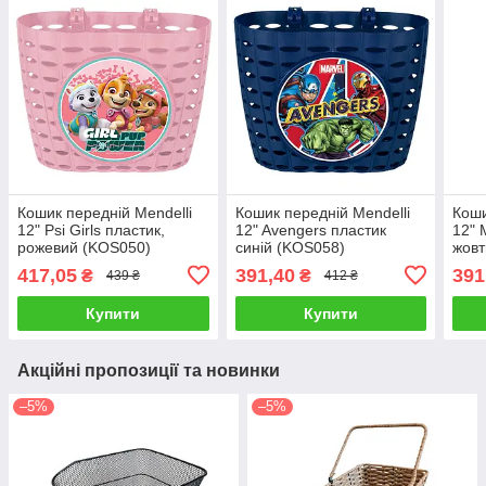
Кошик передній Mendelli
Кошик передній Mendelli
Коши
12" Psi Girls пластик,
12" Avengers пластик
12" 
рожевий (KOS050)
синій (KOS058)
жовт
417,05
391,40
391
₴
₴
439 ₴
412 ₴
Купити
Купити
Акційні пропозиції та новинки
–5%
–5%