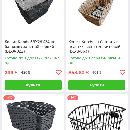
Кошик Kands 39X29X24 на
Кошик Kands на багажник,
багажник залізний чорний
пластик, світло-коричневий
(BL-A-022)
(BL-B-063)
Готово до відправки більше 5
Готово до відправки більше 5
од.
од.
399
858,80
₴
₴
420 ₴
904 ₴
Купити
Купити
–5%
–5%