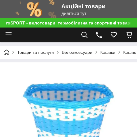
roSPORT - велотовари, термобілизна та спортивні товари
Товари та послуги
Велоаксесуари
Кошики
Кошик 