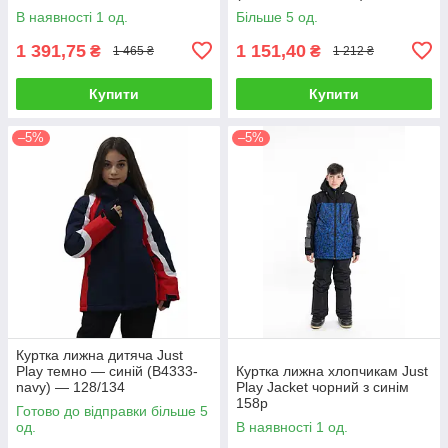
В наявності 1 од.
Більше 5 од.
1 391,75
1 151,40
₴
₴
1 465 ₴
1 212 ₴
Купити
Купити
–5%
–5%
Куртка лижна дитяча Just
Play темно — синій (B4333-
Куртка лижна хлопчикам Just
navy) — 128/134
Play Jacket чорний з синім
158р
Готово до відправки більше 5
од.
В наявності 1 од.