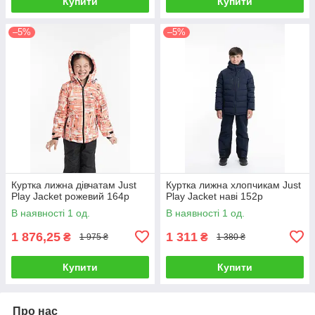
Купити
Купити
–5%
–5%
Куртка лижна дівчатам Just
Куртка лижна хлопчикам Just
Play Jacket рожевий 164р
Play Jacket наві 152р
В наявності 1 од.
В наявності 1 од.
1 876,25
1 311
₴
₴
1 975 ₴
1 380 ₴
Купити
Купити
Про нас