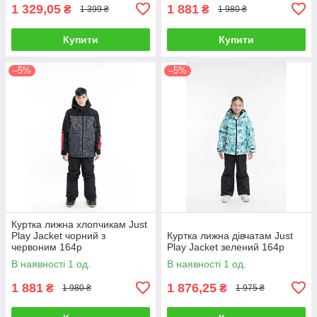
1 329,05
1 881
₴
₴
1 399 ₴
1 980 ₴
Купити
Купити
–5%
–5%
Куртка лижна хлопчикам Just
Play Jacket чорний з
Куртка лижна дівчатам Just
червоним 164р
Play Jacket зелений 164р
В наявності 1 од.
В наявності 1 од.
1 881
1 876,25
₴
₴
1 980 ₴
1 975 ₴