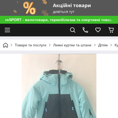
roSPORT - велотовари, термобілизна та спортивні товари
Товари та послуги
Лижні куртки та штани
Дітям
К