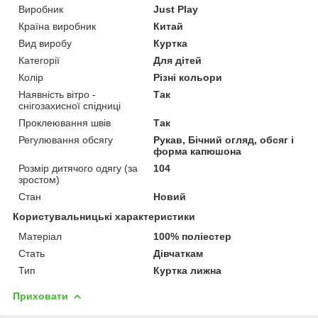
Виробник
Just Play
Країна виробник
Китай
Вид виробу
Куртка
Категорії
Для дітей
Колір
Різні кольори
Наявність вітро -
Так
снігозахисної спідниці
Проклеювання швів
Так
Регулювання обсягу
Рукав, Бічний огляд, обсяг і
форма капюшона
Розмір дитячого одягу (за
104
зростом)
Стан
Новий
Користувальницькі характеристики
Матеріал
100% поліестер
Стать
Дівчаткам
Тип
Куртка лижна
Приховати