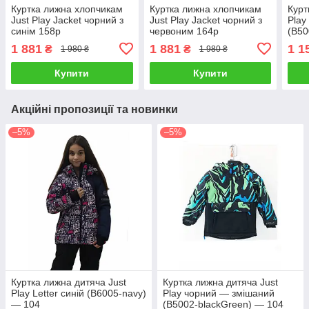
Куртка лижна хлопчикам
Куртка лижна хлопчикам
Курт
Just Play Jacket чорний з
Just Play Jacket чорний з
Play
синім 158р
червоним 164р
(B50
1 881
1 881
1 1
₴
₴
1 980 ₴
1 980 ₴
Купити
Купити
Акційні пропозиції та новинки
–5%
–5%
Куртка лижна дитяча Just
Куртка лижна дитяча Just
Play Letter синій (B6005-navy)
Play чорний — змішаний
— 104
(B5002-blackGreen) — 104