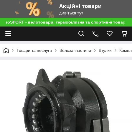
roSPORT - велотовари, термобілизна та спортивні товари
Товари та послуги
Велозапчастини
Втулки
Компле