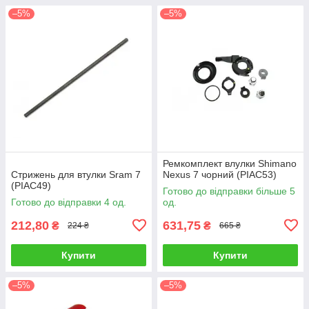
–5%
–5%
Ремкомплект влулки Shimano
Стрижень для втулки Sram 7
Nexus 7 чорний (PIAC53)
(PIAC49)
Готово до відправки більше 5
Готово до відправки 4 од.
од.
212,80
631,75
₴
₴
224 ₴
665 ₴
Купити
Купити
–5%
–5%