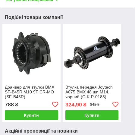
Подібні товари компанії
Драйвер для втулки BMX
Втулка передня Joytech
SF-B45R M10 9T CR-MO
A075 BMX 48 шп M14,
(SF-B45R)
чорний (C-K-P-0183)
788
324,90
₴
₴
342 ₴
Купити
Купити
Акційні пропозиції та новинки