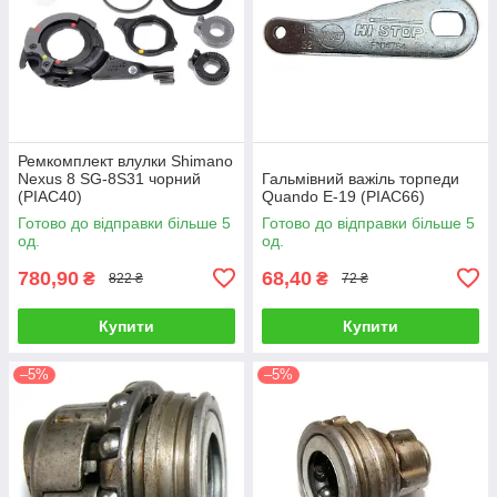
Ремкомплект влулки Shimano
Nexus 8 SG-8S31 чорний
Гальмівний важіль торпеди
(PIAC40)
Quando E-19 (PIAC66)
Готово до відправки більше 5
Готово до відправки більше 5
од.
од.
780,90
68,40
₴
₴
822 ₴
72 ₴
Купити
Купити
–5%
–5%