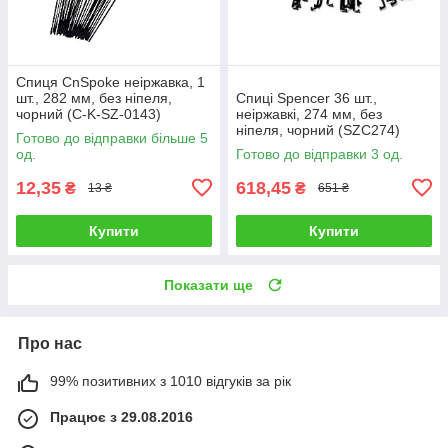
Спиця CnSpoke неіржавка, 1
шт., 282 мм, без ніпеля,
Спиці Spencer 36 шт.,
чорний (C-K-SZ-0143)
неіржавкі, 274 мм, без
ніпеля, чорний (SZC274)
Готово до відправки більше 5
од.
Готово до відправки 3 од.
12,35
618,45
₴
₴
13 ₴
651 ₴
Купити
Купити
Показати ще
Про нас
99% позитивних з 1010 відгуків за рік
Працює з 29.08.2016