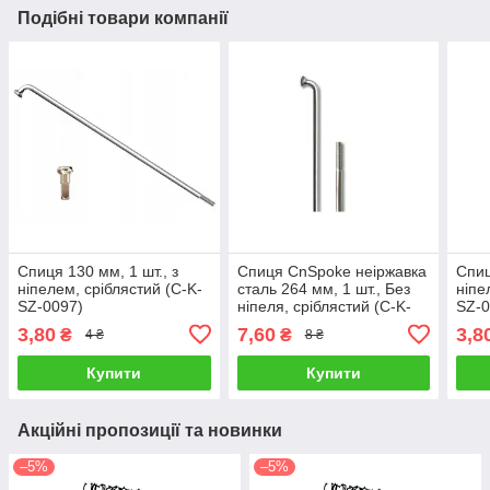
Подібні товари компанії
Спиця 130 мм, 1 шт., з
Спиця CnSpoke неіржавка
Спиц
ніпелем, сріблястий (C-K-
сталь 264 мм, 1 шт., Без
ніпе
SZ-0097)
ніпеля, сріблястий (C-K-
SZ-0
SZ-0034)
3,80
7,60
3,8
₴
₴
4 ₴
8 ₴
Купити
Купити
Акційні пропозиції та новинки
–5%
–5%