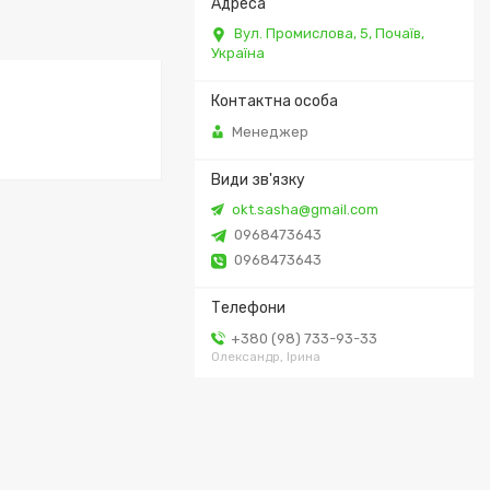
Вул. Промислова, 5, Почаїв,
Україна
Менеджер
okt.sasha@gmail.com
0968473643
0968473643
+380 (98) 733-93-33
Олександр, Ірина