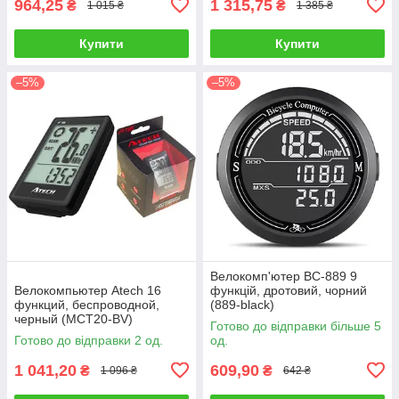
964,25
1 315,75
₴
₴
1 015 ₴
1 385 ₴
Купити
Купити
–5%
–5%
Велокомп'ютер BC-889 9
Велокомпьютер Atech 16
функцій, дротовий, чорний
функций, беспроводной,
(889-black)
черный (MCT20-BV)
Готово до відправки більше 5
Готово до відправки 2 од.
од.
1 041,20
609,90
₴
₴
1 096 ₴
642 ₴