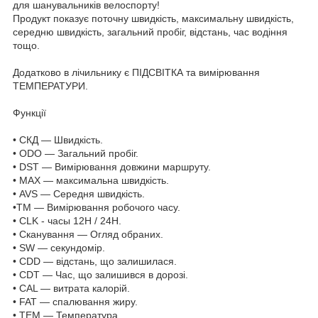
для шанувальників велоспорту!
Продукт показує поточну швидкість, максимальну швидкість,
середню швидкість, загальний пробіг, відстань, час водіння
тощо.
Додатково в лічильнику є ПІДСВІТКА та вимірювання
ТЕМПЕРАТУРИ.
Функції
• СКД — Швидкість.
• ODO — Загальний пробіг.
• DST — Вимірювання довжини маршруту.
• MAX — максимальна швидкість.
• AVS — Середня швидкість.
•TM — Вимірювання робочого часу.
• CLK - часы 12H / 24H.
• Сканування — Огляд обраних.
• SW — секундомір.
• CDD — відстань, що залишилася.
• CDT — Час, що залишився в дорозі.
• CAL — витрата калорій.
• FAT — спалювання жиру.
• ТЕМ — Температура.