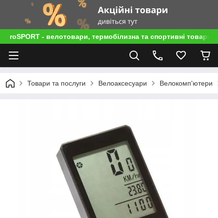
roSPORT - велотовари, термобілизна та спортивні товари
Товари та послуги
Велоаксесуари
Велокомп'ютери