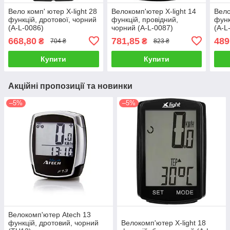
Вело комп' ютер X-light 28
Велокомп'ютер X-light 14
Вело
функцій, дротової, чорний
функцій, провідний,
функ
(A-L-0086)
чорний (A-L-0087)
(A-L
668,80
781,85
489
₴
₴
704 ₴
823 ₴
Купити
Купити
Акційні пропозиції та новинки
–5%
–5%
Велокомп'ютер Atech 13
функцій, дротовий, чорний
Велокомп'ютер X-light 18