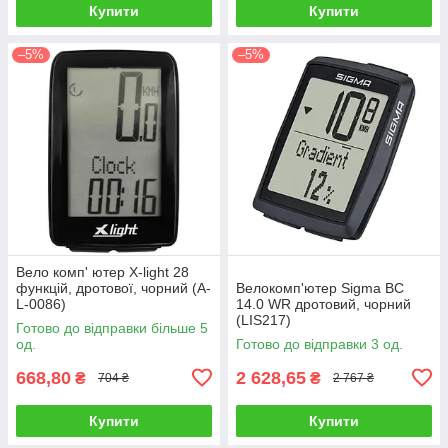
Купити
Купити
–5%
–5%
Вело комп' ютер X-light 28
функцій, дротової, чорний (A-
Велокомп'ютер Sigma BC
L-0086)
14.0 WR дротовий, чорний
(LIS217)
Готово до відправки більше 5
од.
Готово до відправки 3 од.
668,80
2 628,65
₴
₴
704 ₴
2 767 ₴
Купити
Купити