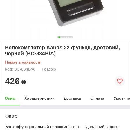
Велокомп'ютер Kands 22 функції, дротовий,
чорний (BC-834B/A)
Немає в наявності
Код: BC-834B/A
Роздріб
426
₴
Опис
Характеристики
Доставка
Оплата
Умови п
Опис
Багатофункціональний велокомп'ютер — ідеальний ґаджет