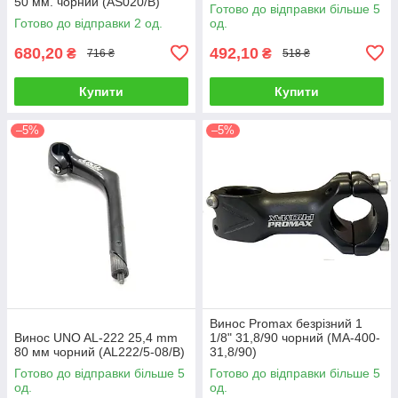
50 мм. чорний (AS020/B)
Готово до відправки більше 5
Готово до відправки 2 од.
од.
680,20
492,10
₴
₴
716 ₴
518 ₴
Купити
Купити
–5%
–5%
Винос Promax безрізний 1
Винос UNO AL-222 25,4 mm
1/8" 31,8/90 чорний (MA-400-
80 мм чорний (AL222/5-08/B)
31,8/90)
Готово до відправки більше 5
Готово до відправки більше 5
од.
од.