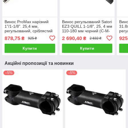
Винос ProMax нарізний
Винос регульований Satori
Вино
1"/1-1/8". 25,4 мм,
EZ3 QUILL 1-1/8", 25, 4 мм
31.8
регульований, сріблястий
110-180 мм чорний (C-M-
регу
(C-M-0024)
0080)
M-0
878,75
2 690,40
925
₴
₴
925 ₴
2 832 ₴
Купити
Купити
Акційні пропозиції та новинки
–5%
–5%