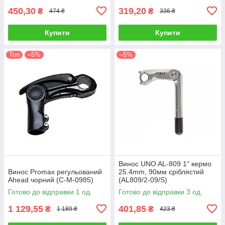
450,30
319,20
₴
₴
474 ₴
336 ₴
Купити
Купити
Топ
–5%
–5%
Винос UNO AL-809 1" кермо
Винос Promax регульований
25.4mm, 90мм сріблястий
Ahead чорний (C-M-0985)
(AL809/2-09/S)
Готово до відправки 1 од.
Готово до відправки 3 од.
1 129,55
401,85
₴
₴
1 189 ₴
423 ₴