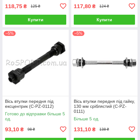
118,75
117,80
₴
₴
125 ₴
124 ₴
Купити
Купити
–5%
–5%
Вісь втулки передня під
Вісь втулки передня під гайку,
ексцентрик (C-PZ-0112)
130 мм сріблястий (C-PZ-
0111)
Готово до відправки більше 5
од.
Більше 5 од.
93,10
131,10
₴
₴
98 ₴
138 ₴