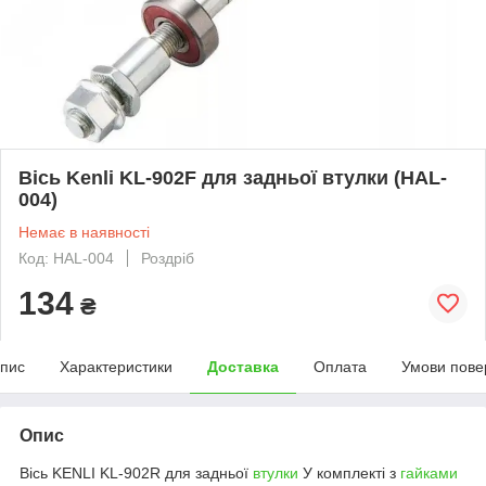
Вісь Kenli KL-902F для задньої втулки (HAL-
004)
Немає в наявності
Код: HAL-004
Роздріб
134
₴
пис
Характеристики
Доставка
Оплата
Умови пове
Опис
Вісь KENLI KL-902R для задньої
втулки
У комплекті з
гайками