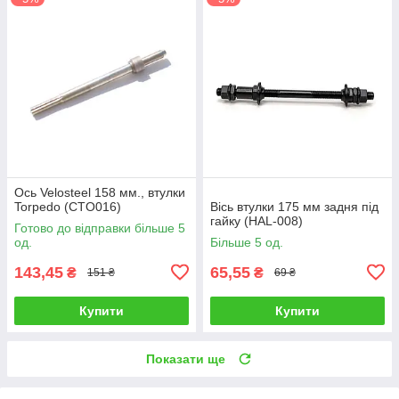
Ось Velosteel 158 мм., втулки
Torpedo (CTO016)
Вісь втулки 175 мм задня під
гайку (HAL-008)
Готово до відправки більше 5
од.
Більше 5 од.
143,45
65,55
₴
₴
151 ₴
69 ₴
Купити
Купити
Показати ще