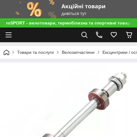
roSPORT - велотовари, термобілизна та спортивні товари
Товари та послуги
Велозапчастини
Ексцентрики / осі