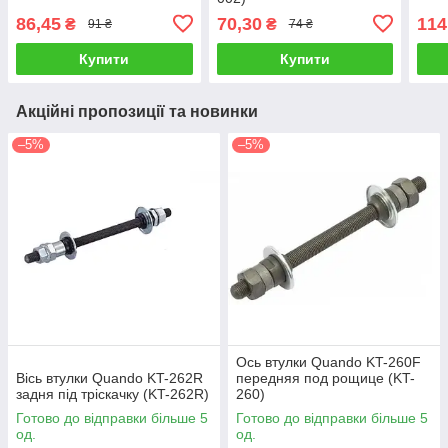
86,45
70,30
114
₴
₴
91 ₴
74 ₴
Купити
Купити
Акційні пропозиції та новинки
–5%
–5%
Ось втулки Quando KT-260F
Вісь втулки Quando KT-262R
передняя под рощице (KT-
задня під тріскачку (KT-262R)
260)
Готово до відправки більше 5
Готово до відправки більше 5
од.
од.