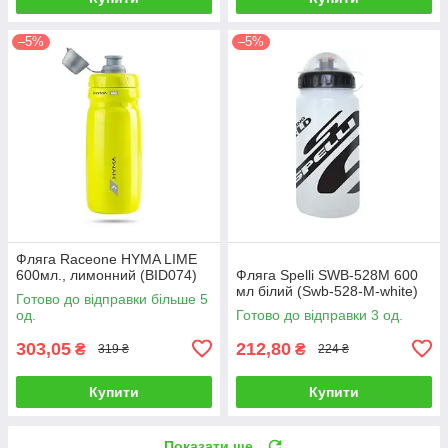
–5%
–5%
Фляга Raceone HYMA LIME
600мл., лимонний (BID074)
Фляга Spelli SWB-528M 600
мл білий (Swb-528-M-white)
Готово до відправки більше 5
од.
Готово до відправки 3 од.
303,05
212,80
₴
₴
319 ₴
224 ₴
Купити
Купити
Показати ще