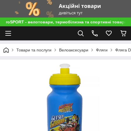
roSPORT - велотовари, термобілизна та спортивні товари
Товари та послуги
Велоаксесуари
Фляги
Фляга D