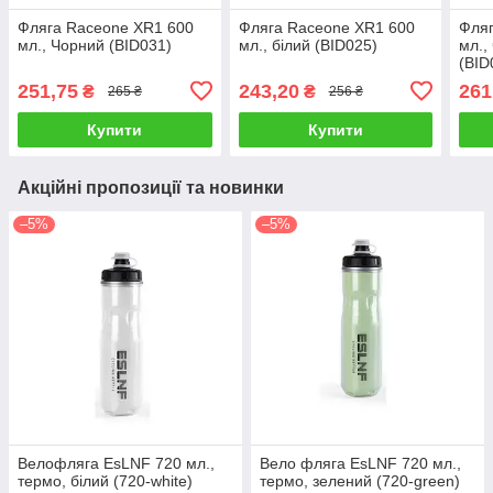
Фляга Raceone XR1 600
Фляга Raceone XR1 600
Фляг
мл., Чорний (BID031)
мл., білий (BID025)
мл.,
(BID
251,75
243,20
261
₴
₴
265 ₴
256 ₴
Купити
Купити
Акційні пропозиції та новинки
–5%
–5%
Велофляга EsLNF 720 мл.,
Вело фляга EsLNF 720 мл.,
термо, білий (720-white)
термо, зелений (720-green)