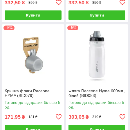
332,50
332,50
₴
₴
350 ₴
350 ₴
Купити
Купити
–5%
–5%
Кришка фляги Raceone
Фляга Raceone Hyma 600мл.,
HYMA (BID079)
білий (BID083)
Готово до відправки більше 5
Готово до відправки більше 5
од.
од.
171,95
303,05
₴
₴
181 ₴
319 ₴
Купити
Купити