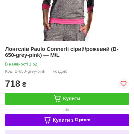
Лонгслів Paulo Connerti сірий/рожевий (B-
650-grey-pink) — M/L
В наявності 1 од.
Код: B-650-grey-pink
Роздріб
718
₴
Купити
або
Купити з