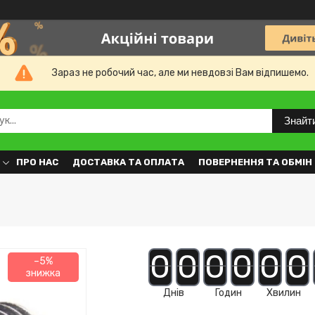
Зараз не робочий час, але ми невдовзі Вам відпишемо.
Знайт
ПРО НАС
ДОСТАВКА ТА ОПЛАТА
ПОВЕРНЕННЯ ТА ОБМІН
0
0
0
0
0
0
–5%
Днів
Годин
Хвилин