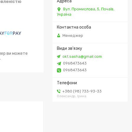
овленістю
Вул. Промислова, 5, Почаїв,
Україна
Менеджер
епер ви можете
okt.sasha@gmail.com
.
0968473643
0968473643
+380 (98) 733-93-33
Олександр, Ірина