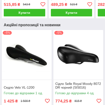
515,85
489,25
282
₴
₴
543 ₴
515 ₴
Купити
Купити
Акційні пропозиції та новинки
–5%
–5%
Сідло Selle Royal Moody 8072
Седло Velo VL-1200
DR чорний (SIS016)
Готово до відправки 1 од.
Готово до відправки 4 од.
1 425
774,25
₴
₴
1 500 ₴
815 ₴