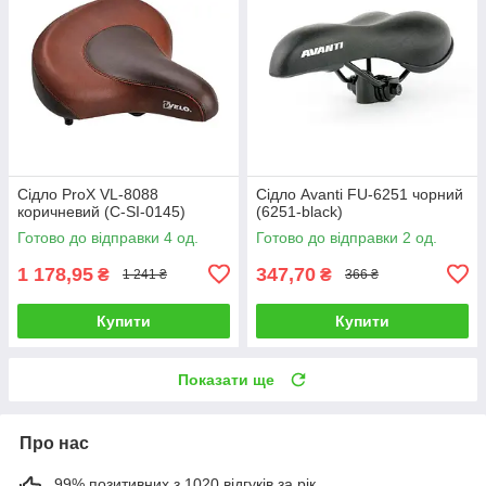
Сідло ProX VL-8088
Сідло Avanti FU-6251 чорний
коричневий (C-SI-0145)
(6251-black)
Готово до відправки 4 од.
Готово до відправки 2 од.
1 178,95
347,70
₴
₴
1 241 ₴
366 ₴
Купити
Купити
Показати ще
Про нас
99% позитивних з 1020 відгуків за рік