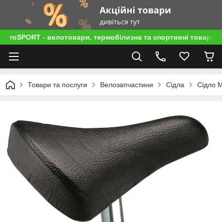
roSPORT - велотовари, термобілизна та спортивні товари
Товари та послуги
Велозапчастини
Сідла
Сідло M