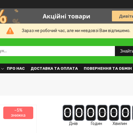
Зараз не робочий час, але ми невдовзі Вам відпишемо.
Знайт
ПРО НАС
ДОСТАВКА ТА ОПЛАТА
ПОВЕРНЕННЯ ТА ОБМІН
0
0
0
0
0
0
–5%
Днів
Годин
Хвилин