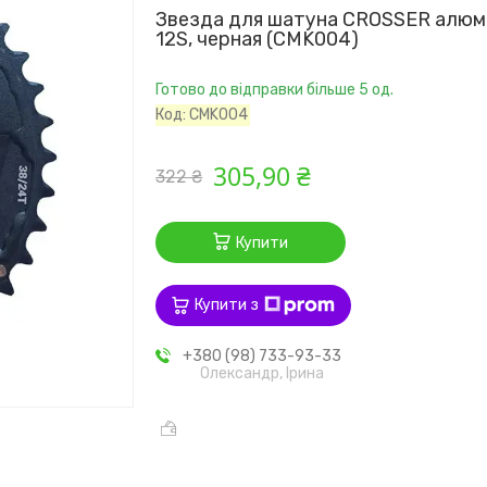
Звезда для шатуна CROSSER алюм
12S, черная (CMK004)
Готово до відправки більше 5 од.
Код:
CMK004
305,90 ₴
322 ₴
Купити
Купити з
+380 (98) 733-93-33
Олександр, Ірина