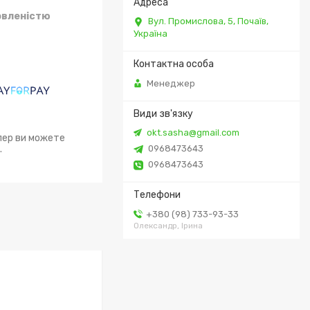
овленістю
Вул. Промислова, 5, Почаїв,
Україна
Менеджер
okt.sasha@gmail.com
епер ви можете
.
0968473643
0968473643
+380 (98) 733-93-33
Олександр, Ірина