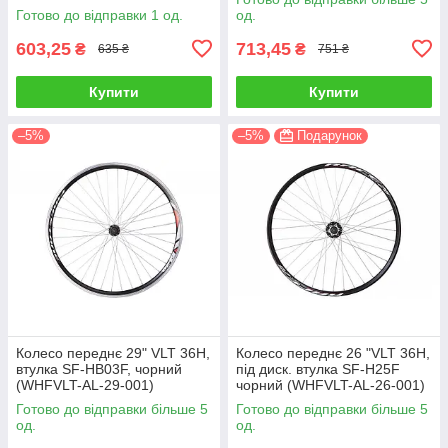
Готово до відправки 1 од.
од.
603,25
713,45
₴
₴
635 ₴
751 ₴
Купити
Купити
–5%
–5%
Подарунок
Колесо переднє 29" VLT 36H,
Колесо переднє 26 "VLT 36H,
втулка SF-HB03F, чорний
під диск. втулка SF-H25F
(WHFVLT-AL-29-001)
чорний (WHFVLT-AL-26-001)
Готово до відправки більше 5
Готово до відправки більше 5
од.
од.