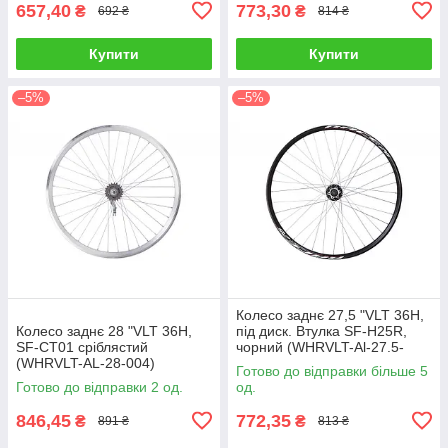
657,40
773,30
₴
₴
692 ₴
814 ₴
Купити
Купити
–5%
–5%
Колесо заднє 27,5 "VLT 36H,
Колесо заднє 28 "VLT 36H,
під диск. Втулка SF-H25R,
SF-CT01 сріблястий
чорний (WHRVLT-Al-27.5-
(WHRVLT-AL-28-004)
001)
Готово до відправки більше 5
Готово до відправки 2 од.
од.
846,45
772,35
₴
₴
891 ₴
813 ₴