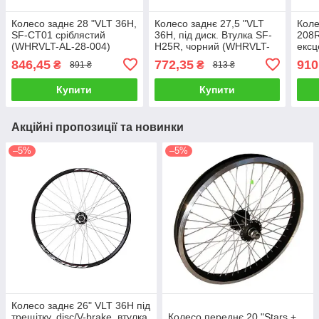
Колесо заднє 28 "VLT 36H,
Колесо заднє 27,5 "VLT
Коле
SF-CT01 сріблястий
36H, під диск. Втулка SF-
208
(WHRVLT-AL-28-004)
H25R, чорний (WHRVLT-
ексц
Al-27.5-001)
чорн
846,45
772,35
910
₴
₴
891 ₴
813 ₴
015)
Купити
Купити
Акційні пропозиції та новинки
–5%
–5%
Колесо заднє 26" VLT 36H під
трещітку, disc/V-brake, втулка
Колесо переднє 20 "Stars +