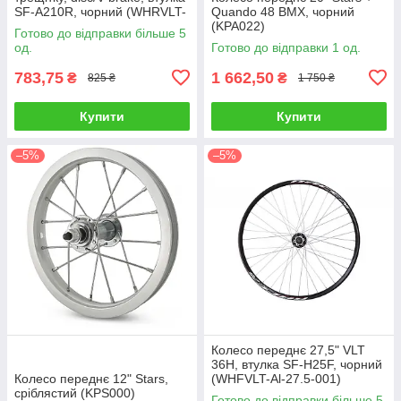
SF-A210R, чорний (WHRVLT-
Quando 48 BMX, чорний
26-000)
(KPA022)
Готово до відправки більше 5
од.
Готово до відправки 1 од.
783,75
1 662,50
₴
₴
825 ₴
1 750 ₴
Купити
Купити
–5%
–5%
Колесо переднє 27,5" VLT
36H, втулка SF-H25F, чорний
Колесо переднє 12" Stars,
(WHFVLT-Al-27.5-001)
сріблястий (KPS000)
Готово до відправки більше 5