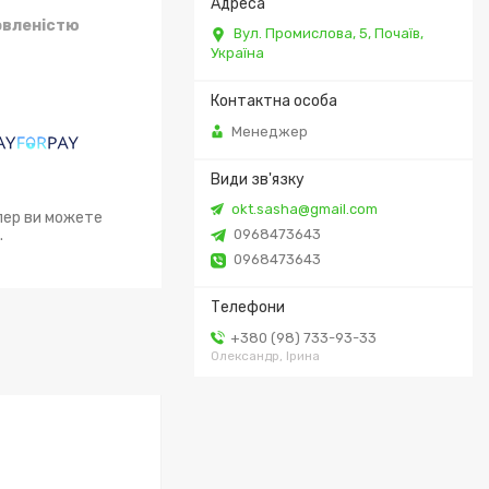
овленістю
Вул. Промислова, 5, Почаїв,
Україна
Менеджер
okt.sasha@gmail.com
епер ви можете
.
0968473643
0968473643
+380 (98) 733-93-33
Олександр, Ірина