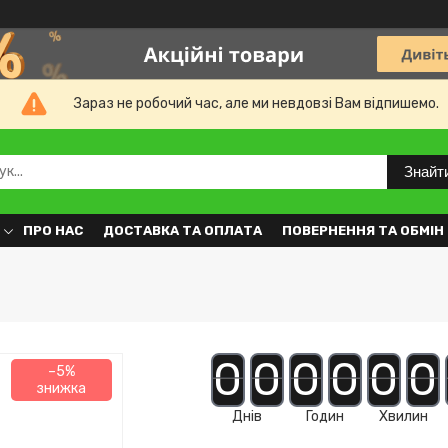
Зараз не робочий час, але ми невдовзі Вам відпишемо.
Знайт
ПРО НАС
ДОСТАВКА ТА ОПЛАТА
ПОВЕРНЕННЯ ТА ОБМІН
0
0
0
0
0
0
–5%
Днів
Годин
Хвилин