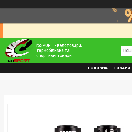
roSPORT - велотовари,
термобілизна та
спортивні товари
ГОЛОВНА
ТОВАРИ