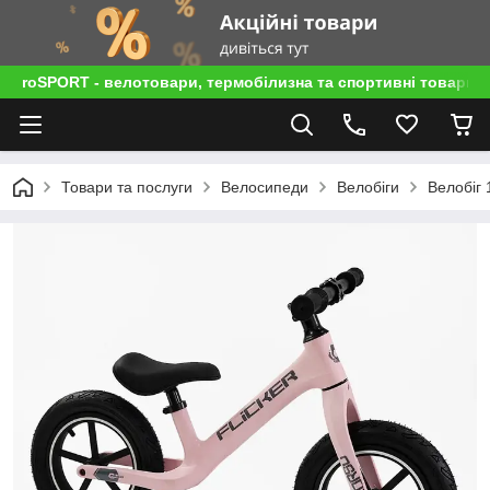
roSPORT - велотовари, термобілизна та спортивні товари
Товари та послуги
Велосипеди
Велобіги
Велобіг