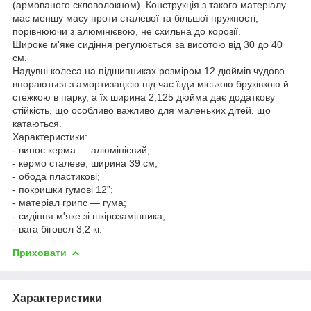
(армованого скловолокном). Конструкція з такого матеріалу
має меншу масу проти сталевої та більшої пружності,
порівнюючи з алюмінієвою, не схильна до корозії.
Широке м'яке сидіння регулюється за висотою від 30 до 40
см.
Надувні колеса на підшипниках розміром 12 дюймів чудово
впораються з амортизацією під час їзди міською бруківкою й
стежкою в парку, а їх ширина 2,125 дюйма дає додаткову
стійкість, що особливо важливо для маленьких дітей, що
катаються.
Характеристики:
- винос керма — алюмінієвий;
- кермо сталеве, ширина 39 см;
- обода пластикові;
- покришки гумові 12”;
- матеріал грипс — гума;
- сидіння м'яке зі шкірозамінника;
- вага біговел 3,2 кг.
Приховати
Характеристики