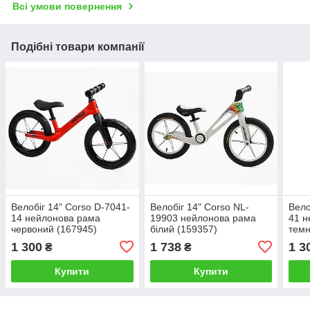
Всі умови повернення
Подібні товари компанії
Велобіг 14" Corso D-7041-
Велобіг 14" Corso NL-
Вело
14 нейлонова рама
19903 нейлонова рама
41 н
червоний (167945)
білий (159357)
темн
1 300
1 738
1 3
₴
₴
Купити
Купити