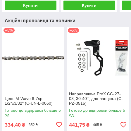
Купити
Купити
Акційні пропозиції та новинки
–5%
–5%
Направляюча ProX CG-27-
Цепь M-Wave 6-7sp
03, 30-40T, для ланцюга (C-
1/2"x3/32" (C-UN-L-0060)
PZ-0515)
Готово до відправки більше 5
Готово до відправки більше 5
од.
од.
334,40
441,75
₴
₴
352 ₴
465 ₴