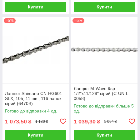
Купити
Купити
–5%
–5%
Ланцюг M-Wave 9sp
Ланцюг Shimano CN-HG601
1/2"x11/128" сірий (C-UN-L-
SLX, 105, 11 шв., 116 ланок
0058)
сірий (6470B)
Готово до відправки більше 5
Готово до відправки 4 од.
од.
1 073,50
1 039,30
₴
₴
1 130 ₴
1 094 ₴
Купити
Купити