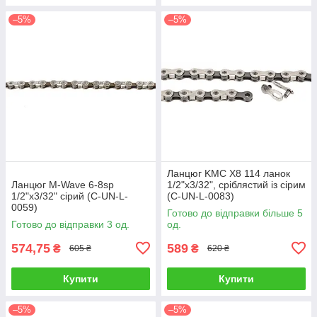
–5%
–5%
Ланцюг KMC X8 114 ланок
Ланцюг M-Wave 6-8sp
1/2"x3/32", сріблястий із сірим
1/2"x3/32" сірий (C-UN-L-
(C-UN-L-0083)
0059)
Готово до відправки більше 5
Готово до відправки 3 од.
од.
574,75
589
₴
₴
605 ₴
620 ₴
Купити
Купити
–5%
–5%