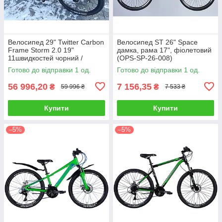
Велосипед 29" Twitter Carbon
Велосипед ST 26" Space
Frame Storm 2.0 19"
дамка, рама 17", фіолетовий
11швидкостей чорний /
(OPS-SP-26-008)
червоний (Carbon-29-119)
Готово до відправки 1 од.
Готово до відправки 1 од.
56 996,20
7 156,35
₴
₴
59 996 ₴
7 533 ₴
Купити
Купити
–5%
–5%