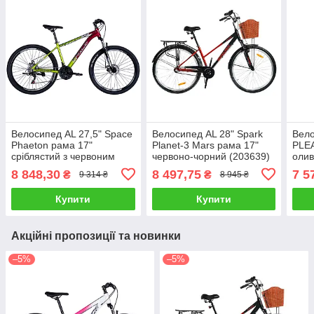
Велосипед AL 27,5" Space
Велосипед AL 28" Spark
Вело
Phaeton рама 17"
Planet-3 Mars рама 17"
PLE
сріблястий з червоним
червоно-чорний (203639)
олив
(OPS-SP-27.5-032)
8 848,30
8 497,75
7 5
₴
₴
9 314 ₴
8 945 ₴
Купити
Купити
Акційні пропозиції та новинки
–5%
–5%