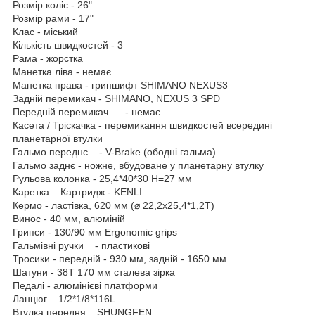
Розмір коліс - 26"
Розмір рами - 17"
Клас - міський
Кількість швидкостей - 3
Рама - жорстка
Манетка ліва - немає
Манетка права - грипшифт SHIMANO NEXUS3
Задній перемикач - SHIMANO, NEXUS 3 SPD
Передній перемикач - немає
Касета / Тріскачка - перемикання швидкостей всередині
планетарної втулки
Гальмо переднє - V-Brake (ободні гальма)
Гальмо заднє - ножне, вбудоване у планетарну втулку
Рульова колонка - 25,4*40*30 H=27 мм
Каретка Картридж - KENLI
Кермо - ластівка, 620 мм (⌀ 22,2х25,4*1,2Т)
Винос - 40 мм, алюміній
Грипси - 130/90 мм Ergonomic grips
Гальмівні ручки - пластикові
Тросики - передній - 930 мм, задній - 1650 мм
Шатуни - 38T 170 мм сталева зірка
Педалі - алюмінієві платформи
Ланцюг 1/2*1/8*116L
Втулка передня SHUNGFEN