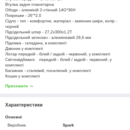
Втулка задня планетарна
Ободи - алюміній 2-стінний 14G*36H
Покришки - 26"*2,0
Сідло - тип - комфортне, матеріал - замінник шкіри, колір -
чорний
Підсідельний штир - 27,2х300х1,2T
Підсідельний затискач - алюмінієвий 28,6 мм
Підніжка - складана, в комплекті
Дзвоник у комплекті
Ліхтар передній - білий / задній - червоний, у комплекті
Світловідбивачі передній - білий / задній - червоний, у
комплекті
Багажник - сталевий, посилений, у комплекті
Кошик у комплекті
Приховати
Характеристики
Основні
Виробник
Spark