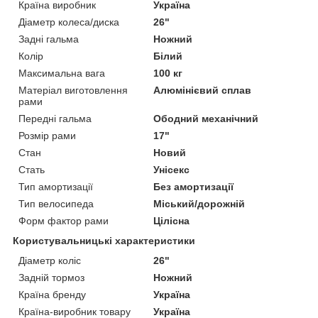
Країна виробник
Україна
Діаметр колеса/диска
26"
Задні гальма
Ножний
Колір
Білий
Максимальна вага
100 кг
Матеріал виготовлення
Алюмінієвий сплав
рами
Передні гальма
Ободний механічний
Розмір рами
17"
Стан
Новий
Стать
Унісекс
Тип амортизації
Без амортизації
Тип велосипеда
Міський/дорожній
Форм фактор рами
Цілісна
Користувальницькі характеристики
Діаметр коліс
26"
Задній тормоз
Ножний
Країна бренду
Україна
Країна-виробник товару
Україна