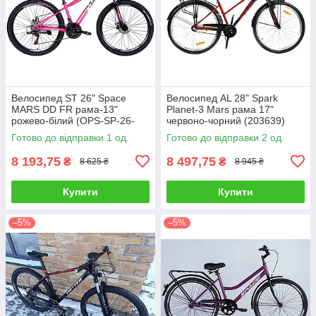
Велосипед ST 26" Space
Велосипед AL 28" Spark
MARS DD FR рама-13"
Planet-3 Mars рама 17"
рожево-білий (OPS-SP-26-
червоно-чорний (203639)
036)
Готово до відправки 1 од.
Готово до відправки 2 од.
8 193,75
8 497,75
₴
₴
8 625 ₴
8 945 ₴
Купити
Купити
–5%
–5%