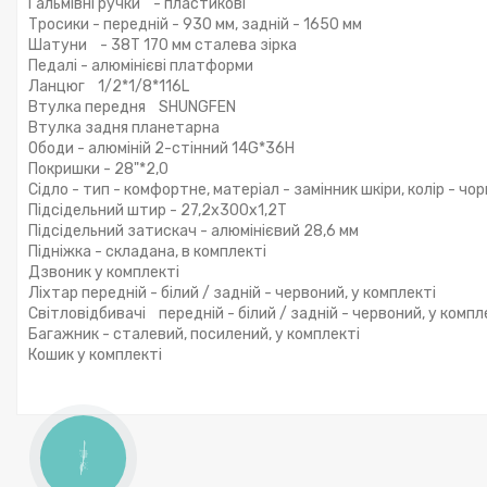
Гальмівні ручки - пластикові
Тросики - передній - 930 мм, задній - 1650 мм
Шатуни - 38T 170 мм сталева зірка
Педалі - алюмінієві платформи
Ланцюг 1/2*1/8*116L
Втулка передня SHUNGFEN
Втулка задня планетарна
Ободи - алюміній 2-стінний 14G*36H
Покришки - 28"*2,0
Сідло - тип - комфортне, матеріал - замінник шкіри, колір - чо
Підсідельний штир - 27,2х300х1,2T
Підсідельний затискач - алюмінієвий 28,6 мм
Підніжка - складана, в комплекті
Дзвоник у комплекті
Ліхтар передній - білий / задній - червоний, у комплекті
Світловідбивачі передній - білий / задній - червоний, у компл
Багажник - сталевий, посилений, у комплекті
Кошик у комплекті
КНОПКА
ЗВ'ЯЗКУ