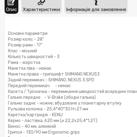
Опис
Характеристики
Інформація для замовлення
Основні параметри:
Розмір коліс - 28"
Розмір рами - 17"
Клас - міський
Кількість швидкостей - 3
Рама - жорстка
Манетка ліва - немає
Манетка права - грипшифт SHIMANO NEXUS3
Задній перемикач - SHIMANO, NEXUS 3 SPD
Передній перемикач - немає
Касета / Тріскачка - перемикання швидкостей всередині пла
Гальмо переднє - V-Brake (ободні гальма)
Гальмо заднє - ножне, вбудоване у планетарну втулку
Рульова колонка - 25,4*40*30 H=27 мм
Каретка/картридж - KENLI
Кермо - ластівка, 620 мм (⌀ 22,2х25,4*1,2Т)
Винос - 40 мм, алюміній
Грипси - 130/90 мм Ergonomic grips