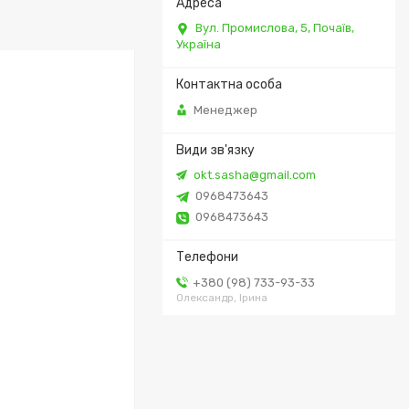
Вул. Промислова, 5, Почаїв,
Україна
Менеджер
okt.sasha@gmail.com
0968473643
0968473643
+380 (98) 733-93-33
Олександр, Ірина