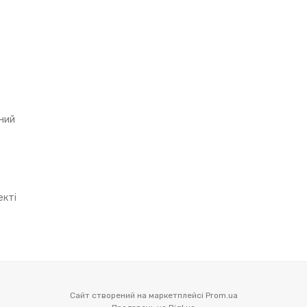
рний
екті
Сайт створений на маркетплейсі
Prom.ua