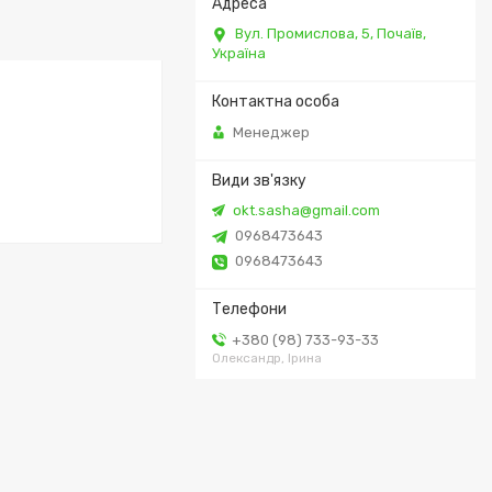
Вул. Промислова, 5, Почаїв,
Україна
Менеджер
okt.sasha@gmail.com
0968473643
0968473643
+380 (98) 733-93-33
Олександр, Ірина