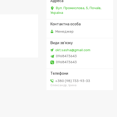
Вул. Промислова, 5, Почаїв,
Україна
Менеджер
okt.sasha@gmail.com
0968473643
0968473643
+380 (98) 733-93-33
Олександр, Ірина