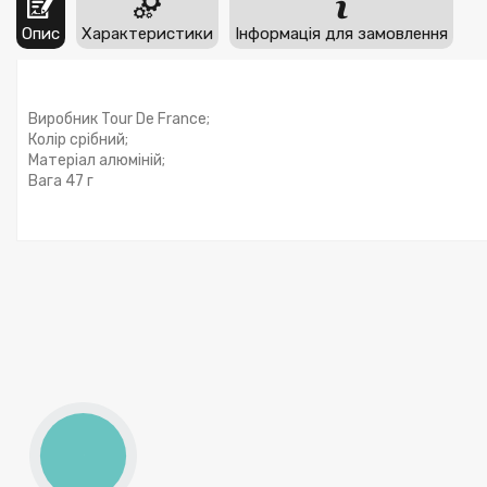
Опис
Характеристики
Інформація для замовлення
Виробник Tour De France;
Колір срібний;
Матеріал алюміній;
Вага 47 г
КНОПКА
ЗВ'ЯЗКУ