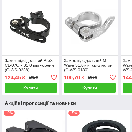
Замок підсідельний ProX
Замок підсідельний M-
Замо
CL-07QR 31,8 мм чорний
Wave 31.8мм, сріблястий
Wave
(C-WS-0258)
(C-WS-0180)
WS-
124,45
100,70
144
₴
₴
131 ₴
106 ₴
Купити
Купити
Акційні пропозиції та новинки
–5%
–5%