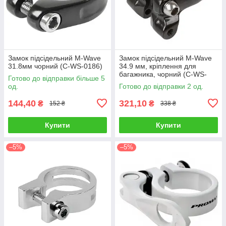
Замок підсідельний M-Wave
Замок підсідельний M-Wave
31.8мм чорний (C-WS-0186)
34.9 мм, кріплення для
багажника, чорний (C-WS-
Готово до відправки більше 5
0035)
од.
Готово до відправки 2 од.
144,40
321,10
₴
₴
152 ₴
338 ₴
Купити
Купити
–5%
–5%