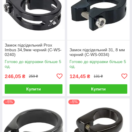
Замок підсідельний Prox
Imbus 34,9мм чорний (C-WS-
Замок підсідельний 31, 8 мм
0240)
чорний (C-WS-0034)
Готово до відправки більше 5
Готово до відправки більше 5
од.
од.
246,05
124,45
₴
₴
259 ₴
131 ₴
Купити
Купити
–5%
–5%