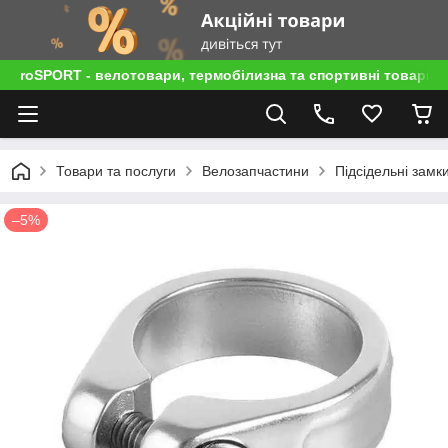
roSPORT - велотовари, термобілизна та спортивні товари
Товари та послуги
Велозапчастини
Підсідельні замк
–5%