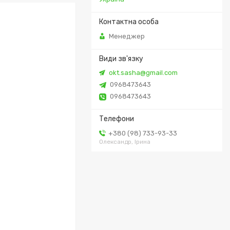
Менеджер
okt.sasha@gmail.com
0968473643
0968473643
+380 (98) 733-93-33
Олександр, Ірина