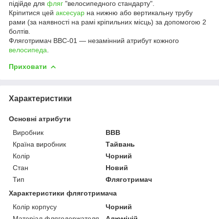
підійде для
фляг
"велосипедного стандарту".
Кріпитися цей
аксесуар
на нижню або вертикальну трубу
рами (за наявності на рамі кріпильних місць) за допомогою 2
болтів.
Фляготримач BBC-01 — незамінний атрибут кожного
велосипеда
.
Приховати
Характеристики
Основні атрибути
Виробник
BBB
Країна виробник
Тайвань
Колір
Чорний
Стан
Новий
Тип
Фляготримач
Характеристики фляготримача
Колір корпусу
Чорний
Матеріал флягодержателя
Алюміній