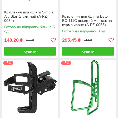
Кріплення для фляги Simpla
Alu Star блакитний (A-PZ-
Кріплення для фляги Beto
0054)
BC-111C швидкий монтаж на
кермо чорне (A-PZ-0058)
Готово до відправки більше 5
од.
Готово до відправки 3 од.
148,20
295,45
₴
₴
156 ₴
311 ₴
Купити
Купити
–5%
–5%