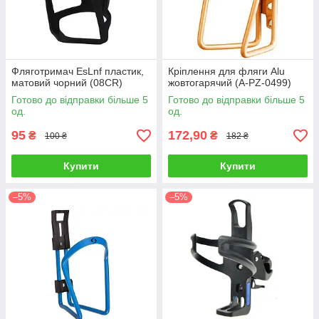
Фляготримач EsLnf пластик,
Кріплення для фляги Alu
матовий чорний (08CR)
жовтогарячий (A-PZ-0499)
Готово до відправки більше 5
Готово до відправки більше 5
од.
од.
95
172,90
₴
₴
100 ₴
182 ₴
Купити
Купити
–5%
–5%