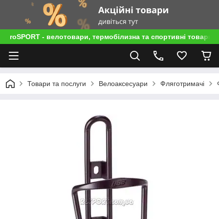
roSPORT - велотовари, термобілизна та спортивні товари
Товари та послуги
Велоаксесуари
Фляготримачі