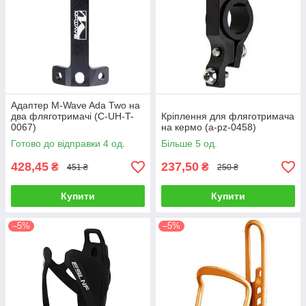
Адаптер M-Wave Ada Two на
два фляготримачі (C-UH-T-
Кріплення для фляготримача
0067)
на кермо (a-pz-0458)
Готово до відправки 4 од.
Більше 5 од.
428,45
237,50
₴
₴
451 ₴
250 ₴
Купити
Купити
–5%
–5%