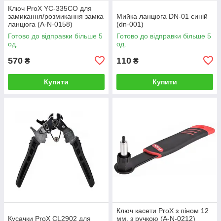
Ключ ProX YC-335CO для
замикання/розмикання замка
Мийка ланцюга DN-01 синій
ланцюга (A-N-0158)
(dn-001)
Готово до відправки більше 5
Готово до відправки більше 5
од.
од.
570
110
₴
₴
Купити
Купити
Ключ касети ProX з піном 12
Кусачки ProX CL2902 для
мм. з ручкою (A-N-0212)