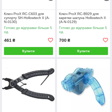
Ключ ProX RC-C603 для
Ключ ProX RC-B929 для
супорту SH-Hollowtech II (A-
каретки шатуна Hollowtech II
N-0130)
(A-N-0129)
Готово до відправки більше 5
Готово до відправки більше 5
од.
од.
461
700
₴
₴
Купити
Купити