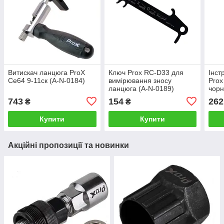
Витискач ланцюга ProX
Ключ Prox RC-D33 для
Інст
Ce64 9-11ск (A-N-0184)
вимірювання зносу
Prox
ланцюга (A-N-0189)
чорн
743
154
262
₴
₴
Купити
Купити
Акційні пропозиції та новинки