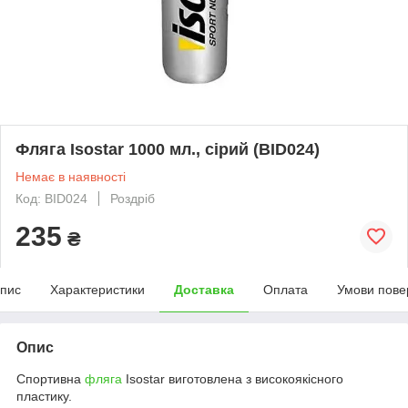
Фляга Isostar 1000 мл., сірий (BID024)
Немає в наявності
Код: BID024
Роздріб
235
₴
пис
Характеристики
Доставка
Оплата
Умови пове
Опис
Cпортивна
фляга
Isostar виготовлена з високоякісного
пластику.