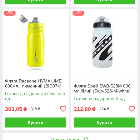
–5%
–5%
Фляга Raceone HYMA LIME
600мл., лимонний (BID074)
Фляга Spelli SWB-528M 600
мл білий (Swb-528-M-white)
Готово до відправки більше 5
од.
Готово до відправки 3 од.
303,05
212,80
₴
₴
319 ₴
224 ₴
Купити
Купити
Показати ще