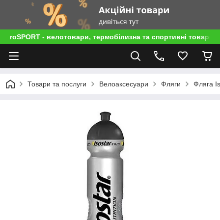
roSPORT - велотовари, термобілизна та спортивні товари
Товари та послуги
Велоаксесуари
Фляги
Фляга Is