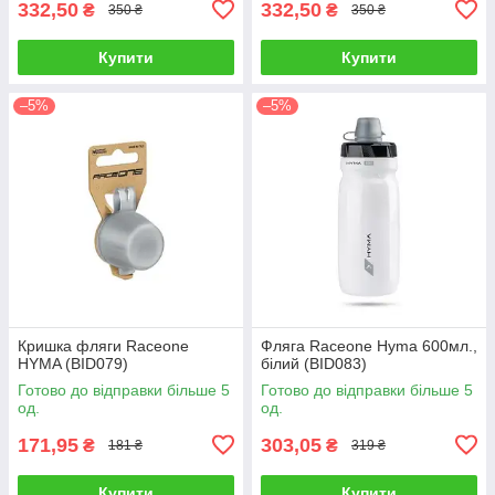
332,50
332,50
₴
₴
350 ₴
350 ₴
Купити
Купити
–5%
–5%
Кришка фляги Raceone
Фляга Raceone Hyma 600мл.,
HYMA (BID079)
білий (BID083)
Готово до відправки більше 5
Готово до відправки більше 5
од.
од.
171,95
303,05
₴
₴
181 ₴
319 ₴
Купити
Купити