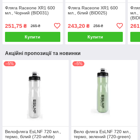
Фляга Raceone XR1 600
Фляга Raceone XR1 600
Фляг
мл., Чорний (BID031)
мл., білий (BID025)
мл.,
(BID
251,75
243,20
261
₴
₴
265 ₴
256 ₴
Купити
Купити
Акційні пропозиції та новинки
–5%
–5%
Велофляга EsLNF 720 мл.,
Вело фляга EsLNF 720 мл.,
термо, білий (720-white)
термо, зелений (720-green)