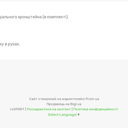
ціального кронштейна (в комплекті).
у в руках.
Сайт створений на маркетплейсі
Prom.ua
Продавець на Bigl.ua
roSPORT |
Поскаржитися на контент
|
Політика конфіденційності
Select Language
▼