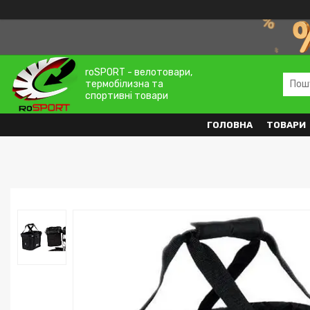
roSPORT - велотовари,
термобілизна та
спортивні товари
ГОЛОВНА
ТОВАРИ