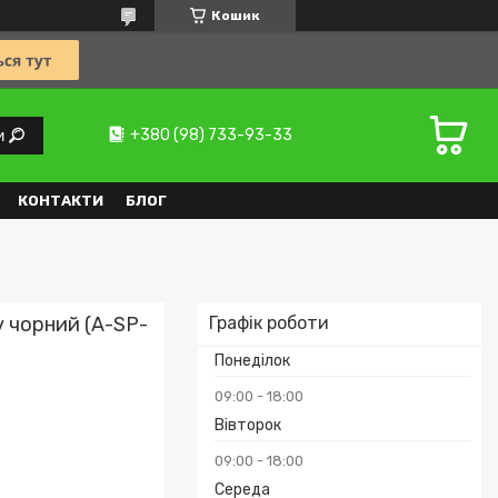
Кошик
+380 (98) 733-93-33
и
КОНТАКТИ
БЛОГ
y чорний (A-SP-
Графік роботи
Понеділок
09:00
18:00
Вівторок
09:00
18:00
Середа