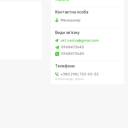
Менеджер
okt.sasha@gmail.com
0968473643
0968473643
+380 (98) 733-93-33
Олександр, Ірина