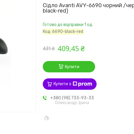
Сідло Avanti AVY-6690 чорний /че
black-red)
Готово до відправки 1 од.
Код:
6690-black-red
409,45 ₴
431 ₴
Купити
Купити з
+380 (98) 733-93-33
Олександр, Ірина