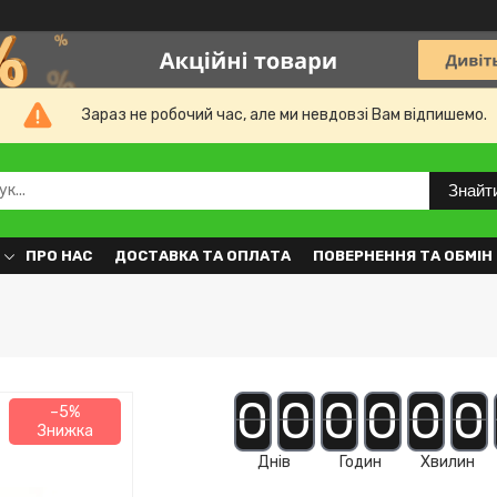
Зараз не робочий час, але ми невдовзі Вам відпишемо.
Знайт
ПРО НАС
ДОСТАВКА ТА ОПЛАТА
ПОВЕРНЕННЯ ТА ОБМІН
0
0
0
0
0
0
–5%
Днів
Годин
Хвилин