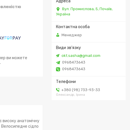
овленістю
Вул. Промислова, 5, Почаїв,
Україна
Менеджер
okt.sasha@gmail.com
епер ви можете
.
0968473643
0968473643
+380 (98) 733-93-33
Олександр, Ірина
ає високу анатомічну
. Велосипедне сідло