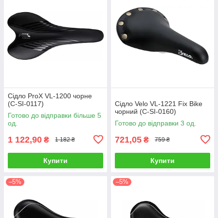
Сідло ProX VL-1200 чорне
(C-SI-0117)
Сідло Velo VL-1221 Fix Bike
чорний (C-SI-0160)
Готово до відправки більше 5
од.
Готово до відправки 3 од.
1 122,90
721,05
₴
₴
1 182 ₴
759 ₴
Купити
Купити
–5%
–5%