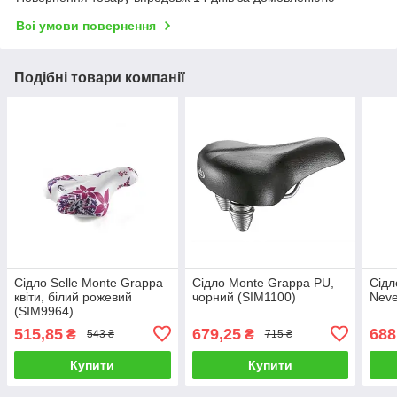
Всі умови повернення
Подібні товари компанії
Сідло Selle Monte Grappa
Сідло Monte Grappa PU,
Сідл
квіти, білий рожевий
чорний (SIM1100)
Neve
(SIM9964)
515,85
679,25
688
₴
₴
543 ₴
715 ₴
Купити
Купити