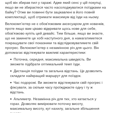
щоб він збирав пил у гаражі. Адже який сенс у цій покупці,
якщо ви не збираєтеся часто насолоджуватися поїздками на
байку? Отже ви повинні бути зацікавлені в його повній
комплектації, щоб отримати максимум від їзди на ньому.
Велокомп'ютер не є обов'язковим аксесуаром для новачків,
проте якщо вам цікаво відкривати щось нове для себе,
обов'язково купіть цей девайс. Тим більше, якщо ви знаєте,
що не закинете це хобі наступного дня, а намагатиметеся
покращувати свої показники та відслідковуватимете свій
прогрес. Велокомп'ютер є незамінною річ для цього. Він
допомагає відстежувати важливі характеристики:
Поточна, середня, максимальна швидкість. Ви
зможете підібрати оптимальний темп їзди.
Дистанція поїздки та загальна відстань. Це дозволить
складати найкращий маршрут для поїздок.
Час подорожі. Ви зможете відстежувати свій прогрес і
фіксувати, за скільки часу проїжджаєте одну і ту ж
відстань.
Альтиметр. Незамінна річ для тих, хто катається у
горах. Дозволяє вимірювати поточну висоту,
максимальну висоту, кут нахилу, загальне збільшення