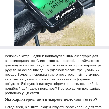
Велокомп'ютер – один із найпопулярніших аксесуарів для
велосипедиста, особливо якщо ви професійно займаєтеся
цим видом спорту. Він дозволяє вимірювати різні параметри
руху та на основі цих даних удосконалювати тренувальний
процес. Головна перевага такого пристрою – він не змінює
загальну вагу самого байка і не заважає комфортним
поїздкам. Які функції виконує спідометр на велосипед? Чи
потрібний цей гаджет новачкові? Про все це ми докладніше
розповімо у цій статті.
Які характеристики вимірює велокомп'ютер?
Погодьтеся, більшість людей купують велосипед не для того,