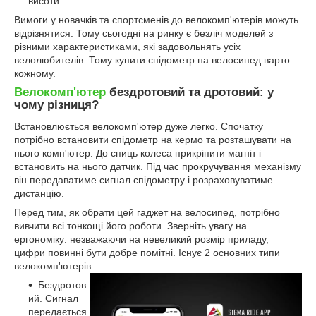
висоти.
Вимоги у новачків та спортсменів до велокомп'ютерів можуть
відрізнятися. Тому сьогодні на ринку є безліч моделей з
різними характеристиками, які задовольнять усіх
велолюбителів. Тому купити спідометр на велосипед варто
кожному.
Велокомп'ютер
бездротовий та дротовий: у
чому різниця?
Встановлюється велокомп'ютер дуже легко. Спочатку
потрібно встановити спідометр на кермо та розташувати на
нього комп'ютер. До спиць колеса прикріпити магніт і
встановить на нього датчик. Під час прокручування механізму
він передаватиме сигнал спідометру і розраховуватиме
дистанцію.
Перед тим, як обрати цей гаджет на велосипед, потрібно
вивчити всі тонкощі його роботи. Зверніть увагу на
ергономіку: незважаючи на невеликий розмір приладу,
цифри повинні бути добре помітні. Існує 2 основних типи
велокомп'ютерів:
Бездротов
ий. Сигнал
передається