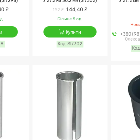
 (SI7298)
з 27,2 на 30,2 мм (SI7302)
з 27, 2 мм
40 ₴
144,40 ₴
152 ₴
д.
Більше 5 од.
Нема
и
Купити
+380 (98
Олекса
98
SI7302