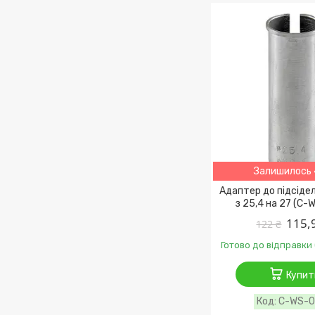
Залишилось 
Адаптер до підсіде
з 25,4 на 27 (C
115,
122 ₴
Готово до відправки 
Купит
C-WS-