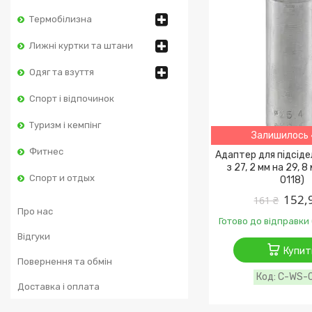
Термобілизна
Лижні куртки та штани
Одяг та взуття
Спорт і відпочинок
Туризм і кемпінг
Залишилось 
Фитнес
Адаптер для підсіде
з 27, 2 мм на 29, 
Спорт и отдых
0118)
152,
161 ₴
Про нас
Готово до відправки 
Відгуки
Купит
Повернення та обмін
C-WS-0
Доставка і оплата