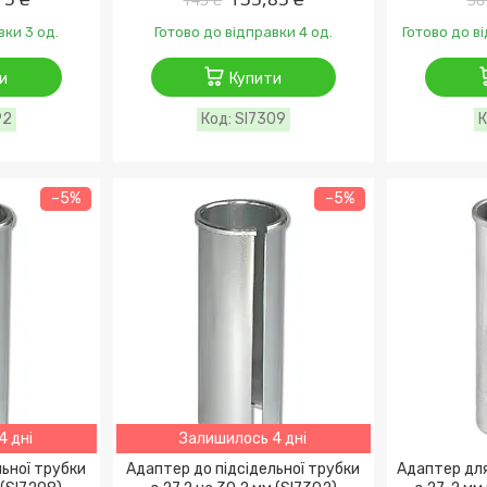
вки 3 од.
Готово до відправки 4 од.
Готово до в
и
Купити
92
SI7309
–5%
–5%
4 дні
Залишилось 4 дні
льної трубки
Адаптер до підсідельної трубки
Адаптер для