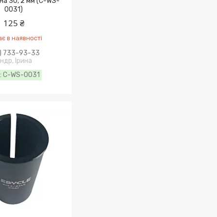
 на 30, 2 мм (C-WS-
0031)
125 ₴
є в наявності
) 733-93-33
ндр, Ірина
C-WS-0031