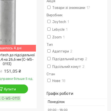
Акція
Товари зі знижками
17
Виробник
Joytech
1
Lebycle
1
Zoom
1
Тип
шилось 4 дні
Адаптери
2
tech до підсідельної
Підсідельний штир
2
,4 на 26,6 мм (C-WS-
0113)
Підсільний хомут
2
151,05 ₴
 ₴
Стан
ідправки більше 5 од.
Нове
18
Купити
Графік роботи
C-WS-0113
Понеділок
09:00
18:00