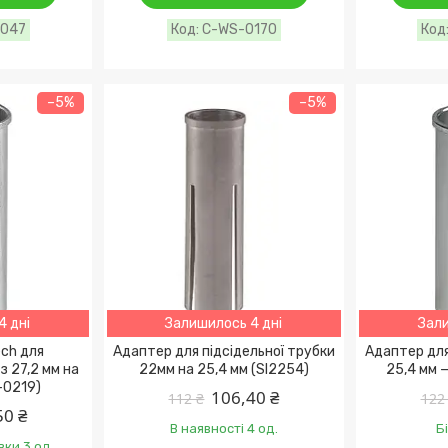
0047
C-WS-0170
–5%
–5%
4 дні
Залишилось 4 дні
Зали
ch для
Адаптер для підсідельної трубки
Адаптер для
з 27,2 мм на
22мм на 25,4 мм (SI2254)
25,4 мм 
-0219)
106,40 ₴
112 ₴
122
50 ₴
В наявності 4 од.
Б
вки 3 од.