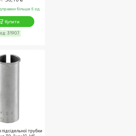
ідправки більше 5 од.
Купити
31907
 підсідельної трубки