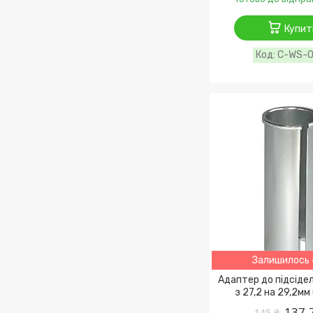
Купит
C-WS-
Залишилось 
Адаптер до підсіде
з 27,2 на 29,2мм
137,
145 ₴