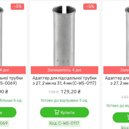
–5%
–5%
4 дні
Залишилось 4 дні
Зали
льної трубки
Адаптер для підсідельної трубки
Адаптер для
-WS-0069)
з 27, 2 мм на 31, 4 мм (C-WS-0117)
з 27, 2 мм
90 ₴
129,20 ₴
136 ₴
143
більше 5 од.
Готово до відправки 3 од.
Готово до в
и
Купити
0069
C-WS-0117