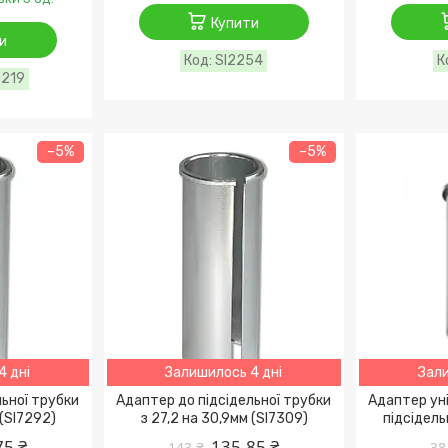
Купити
и
SI2254
0219
–5%
–5%
4 дні
Залишилось 4 дні
Зали
льної трубки
Адаптер до підсідельної трубки
Адаптер уні
 (SI7292)
з 27,2 на 30,9мм (SI7309)
підсідель
75 ₴
135,85 ₴
143 ₴
38