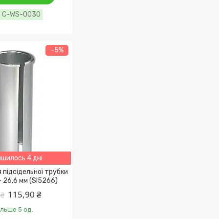
C-WS-0030
–5%
шилось 4 дні
 підсідельної трубки
— 26,6 мм (SI5266)
115,90 ₴
 ₴
ільше 5 од.