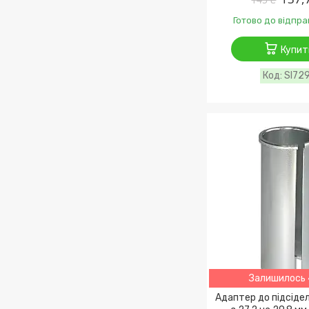
Готово до відпра
Купит
SI72
Залишилось 
Адаптер до підсіде