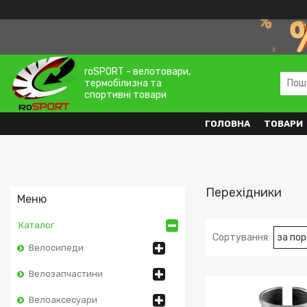
roSPORT - велотовари,
термобілизна та
спортивні товари
ГОЛОВНА
ТОВАРИ
Перехідники
Каталог
Велосипеди
Велозапчастини
Велоаксесуари