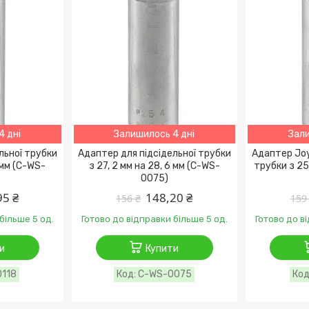
4 дні
Залишилось 4 дні
Зали
льної трубки
Адаптер для підсідельної трубки
Адаптер Joy
8 мм (C-WS-
з 27, 2 мм на 28, 6 мм (C-WS-
трубки з 25
0075)
95 ₴
148,20 ₴
156 ₴
159
більше 5 од.
Готово до відправки більше 5 од.
Готово до в
и
Купити
118
C-WS-0075