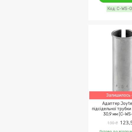
C-WS-
Залишилось 
Адаптер Joyte
підсідельної трубки 
30,9 мм (C-WS
123,
130 ₴
Готово до відпра