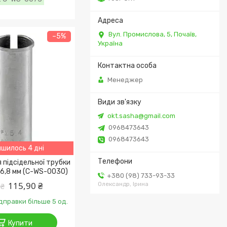
Вул. Промислова, 5, Почаїв,
–5%
Україна
Менеджер
okt.sasha@gmail.com
0968473643
0968473643
шилось 4 дні
 підсідельної трубки
26,8 мм (C-WS-0030)
+380 (98) 733-93-33
115,90 ₴
Олександр, Ірина
 ₴
ідправки більше 5 од.
Купити