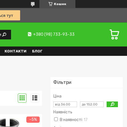
Кошик
+380 (98) 733-93-33
и
КОНТАКТИ
БЛОГ
Фільтри
Ціна
Наявність
–5%
В наявності
17