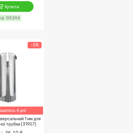
Купити
SI5266
–5%
шилось 4 дні
версальний 1 мм для
ної трубки (31907)
36,10 ₴
 ₴