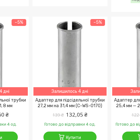
–5%
–5%
4 дні
Залишилось 4 дні
Зали
льної трубки
Адаптер для підсідельної трубки
Адаптер для
1, 8 мм
27,2 мм на 31,4 мм (C-WS-0170)
25,4 мм — 
60 ₴
132,05 ₴
139 ₴
122
вки 4 од.
Готово до відправки 4 од.
Готово до в
и
Купити