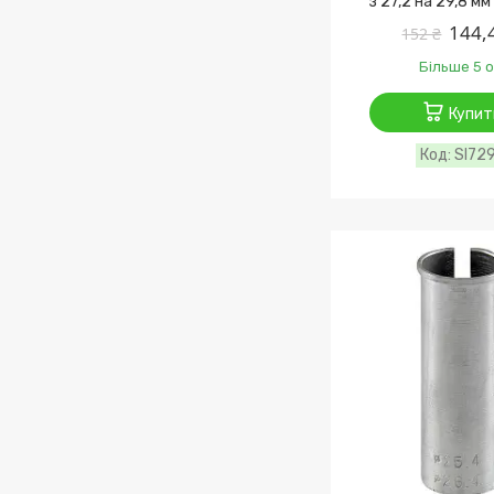
з 27,2 на 29,8 мм
144,
152 ₴
Більше 5 о
Купит
SI72