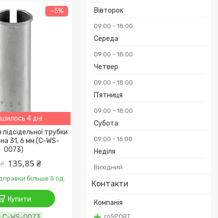
Вівторок
–5%
09:00
18:00
Середа
09:00
18:00
Четвер
09:00
18:00
Пʼятниця
09:00
18:00
шилось 4 дні
Субота
 підсідельної трубки
09:00
16:00
 на 31, 6 мм (C-WS-
0073)
Неділя
135,85 ₴
 ₴
Вихідний
ідправки більше 5 од.
Контакти
Купити
roSPORT
C-WS-0073